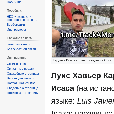
Погибшие
Пособники
спонсоры конфликта
‏‎Вербовщики
Инструкторы
Связаться с нами
Телеграм канал
Бот обратной связи
Инструменты
Кардона Исаса в зоне проведения СВО
Ссылки сюда
Связанные правки
Луис Хавьер Ка
Служебные страницы
Версия для печати
Постоянная ссылка
Исаса
(на испан
Сведения о странице
Цитировать страницу
языке:
Luis Javie
Isaza
; прозвище