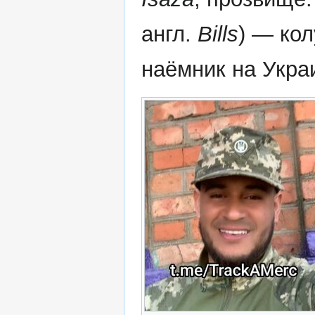
англ.
Bills
) — ко
наёмник на Укра