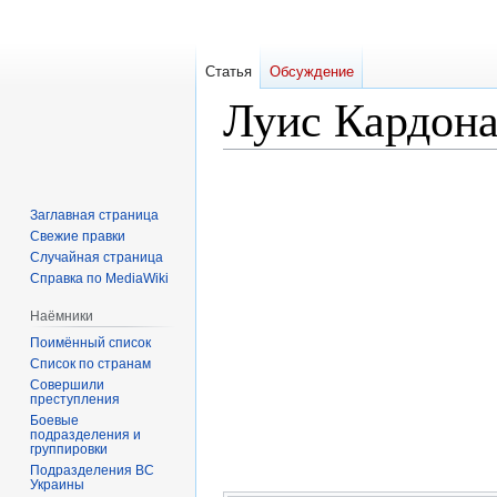
Статья
Обсуждение
Луис Кардона
Перейти
Перейти
к
к
Заглавная страница
навигации
поиску
Свежие правки
Случайная страница
Справка по MediaWiki
Наёмники
Поимённый список
Список по странам
Совершили
преступления
Боевые
подразделения и
группировки
Подразделения ВС
Украины