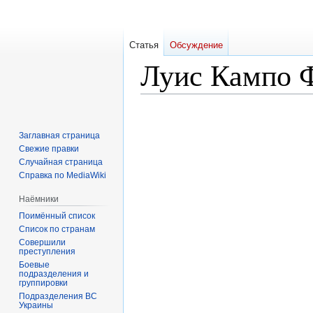
Статья
Обсуждение
Луис Кампо 
Перейти
Перейти
к
к
Заглавная страница
навигации
поиску
Свежие правки
Случайная страница
Справка по MediaWiki
Наёмники
Поимённый список
Список по странам
Совершили
преступления
Боевые
подразделения и
группировки
Подразделения ВС
Украины