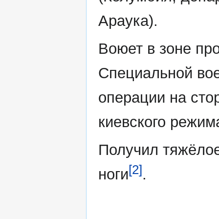
Араука).
Воюет в зоне пр
Специальной во
операции на сто
киевского режим
Получил тяжёло
[2]
ноги
.