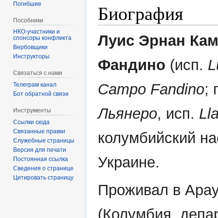
Погибшие
Биография
Пособники
Луис Эрнан Ка
спонсоры конфликта
‏‎Вербовщики
Инструкторы
Фандино
(исп.
L
Связаться с нами
Campo Fandino
;
Телеграм канал
Бот обратной связи
Льянеро
, исп.
Ll
Инструменты
Ссылки сюда
Связанные правки
колумбийский на
Служебные страницы
Версия для печати
Украине.
Постоянная ссылка
Сведения о странице
Цитировать страницу
Проживал в Ара
(Колумбия, депа