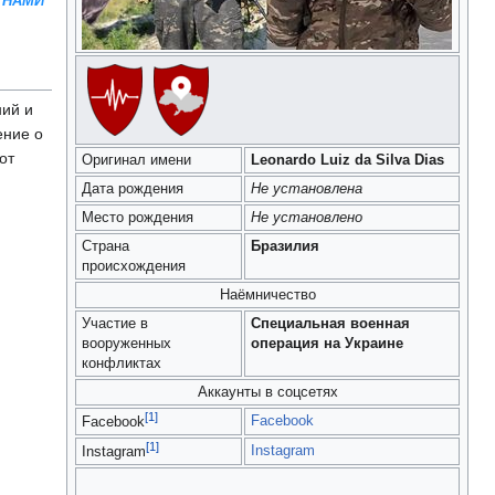
 НАМИ
ий и
ение о
от
Оригинал имени
Leonardo Luiz da Silva Dias
Дата рождения
Не установлена
Место рождения
Не установлено
Страна
Бразилия
происхождения
Наёмничество
Участие в
Специальная военная
вооруженных
операция на Украине
конфликтах
Аккаунты в соцсетях
[1]
Facebook
Facebook
[1]
Instagram
Instagram