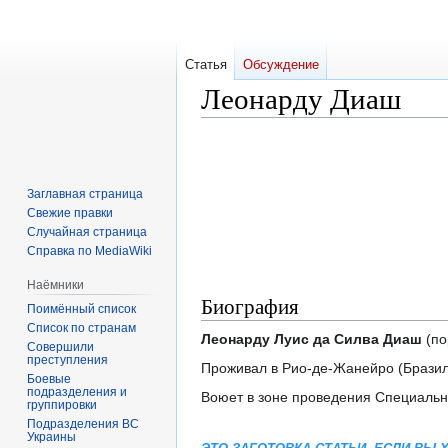
Статья
Обсуждение
Леонарду Диаш
Перейти
Перейти
к
к
навигации
поиску
Заглавная страница
Свежие правки
Случайная страница
Справка по MediaWiki
Наёмники
Биография
Поимённый список
Список по странам
Леонарду Луис да Силва Диаш
(по
Совершили
преступления
Проживал в Рио-де-Жанейро (Бразил
Боевые
подразделения и
Воюет в зоне проведения Специальн
группировки
Подразделения ВС
Украины