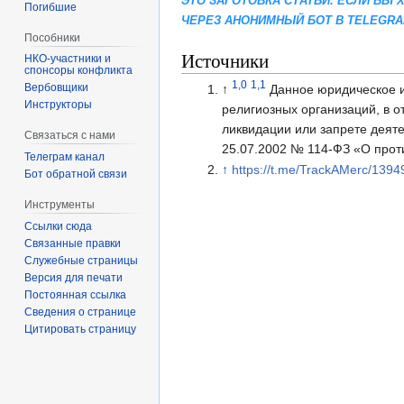
ЭТО ЗАГОТОВКА СТАТЬИ. ЕСЛИ ВЫ
Погибшие
ЧЕРЕЗ АНОНИМНЫЙ БОТ В TELEGR
Пособники
Источники
спонсоры конфликта
1,0
1,1
‏‎Вербовщики
↑
Данное юридическое 
Инструкторы
религиозных организаций, в 
ликвидации или запрете деят
Связаться с нами
25.07.2002 № 114-ФЗ «О прот
Телеграм канал
↑
https://t.me/TrackAMerc/1394
Бот обратной связи
Инструменты
Ссылки сюда
Связанные правки
Служебные страницы
Версия для печати
Постоянная ссылка
Сведения о странице
Цитировать страницу