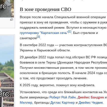
В зоне проведения СВО
Вскоре после начала Специальной военной операции
приехал в зону её проведения, чтобы с оружием в рук
поддержать киевский режим. Вступил в неонацистскую
[1]
группировку "Карпатская сечь"
. Был стрелком и
[3]
санитаром
.
В сентябре 2022 года — участник контрнаступления В
Украины в Харьковской области.
29 декабря 2022 года попал под обстрел ВС РФ позиц
боевиков в селе Терны (Донецкая Народная Республик
Получил множественные ранения, в том числе прони
осколочное в брюшную полость. В начале 2024 года 
о том, что продолжает проходить лечение.
К 2025 году, вероятно, покинул зону конфликта.
Установлено, что среди его ближайших контактов на У
были американцы
Роберт Рой Лэйн
,
Джеймс Бандрик
Миллер
, британцы
Дуглас Картнер
и
Джеймс Чедвик
.