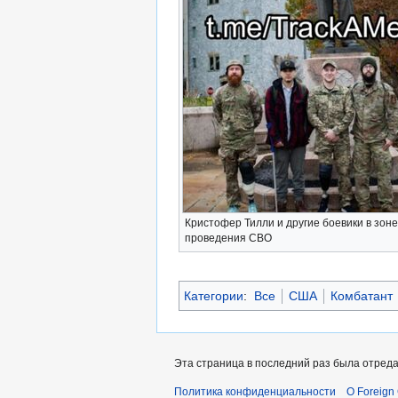
Кристофер Тилли и другие боевики в зоне
проведения СВО
Категории
:
Все
США
Комбатант
Эта страница в последний раз была отреда
Политика конфиденциальности
О Foreign