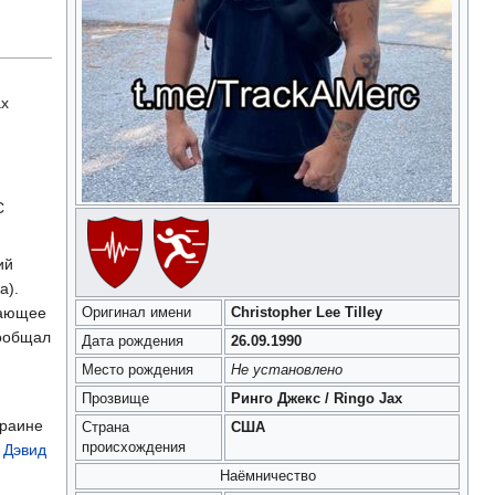
ах
С
ий
а).
кающее
Оригинал имени
Christopher Lee Tilley
сообщал
Дата рождения
26.09.1990
Место рождения
Не установлено
Прозвище
Ринго Джекс / Ringo Jax
краине
Страна
США
происхождения
и
Дэвид
Наёмничество