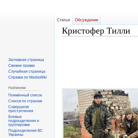
Статья
Обсуждение
Кристофер Тилли
Перейти
Перейти
к
к
навигации
поиску
Заглавная страница
Свежие правки
Случайная страница
Справка по MediaWiki
Наёмники
Поимённый список
Список по странам
Совершили
преступления
Боевые
подразделения и
группировки
Подразделения ВС
Украины