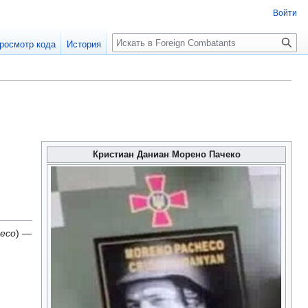
Войти
росмотр кода
История
Кристиан Даниан Морено Пачеко
heco
) —