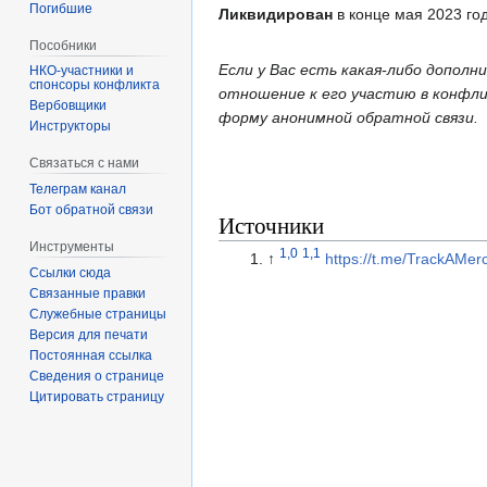
Погибшие
Ликвидирован
в конце мая 2023 го
Пособники
Если у Вас есть какая-либо допол
спонсоры конфликта
отношение к его участию в конфлик
‏‎Вербовщики
форму анонимной обратной связи.
Инструкторы
Связаться с нами
Телеграм канал
Бот обратной связи
Источники
Инструменты
1,0
1,1
↑
https://t.me/TrackAMer
Ссылки сюда
Связанные правки
Служебные страницы
Версия для печати
Постоянная ссылка
Сведения о странице
Цитировать страницу