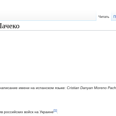
Читать
П
Пачеко
написание имени на испанском языке:
Cristian Danyan Moreno Pac
[1]
ив российских войск на Украине
.