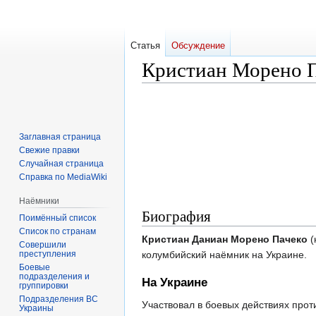
Статья
Обсуждение
Кристиан Морено 
Перейти
Перейти
к
к
навигации
поиску
Заглавная страница
Свежие правки
Случайная страница
Справка по MediaWiki
Наёмники
Биография
Поимённый список
Список по странам
Кристиан Даниан Морено Пачеко
(
Совершили
преступления
колумбийский наёмник на Украине.
Боевые
подразделения и
На Украине
группировки
Подразделения ВС
Участвовал в боевых действиях прот
Украины