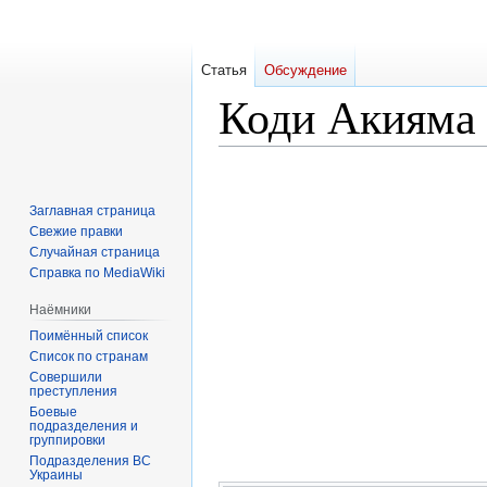
Статья
Обсуждение
Коди Акияма
Перейти
Перейти
к
к
Заглавная страница
навигации
поиску
Свежие правки
Случайная страница
Справка по MediaWiki
Наёмники
Поимённый список
Список по странам
Совершили
преступления
Боевые
подразделения и
группировки
Подразделения ВС
Украины