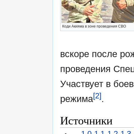
Коди Акияма в зоне проведения СВО
вскоре после ро
проведения Спец
Участвует в боев
[2]
режима
.
Источники
1,0
1,1
1,2
1,3