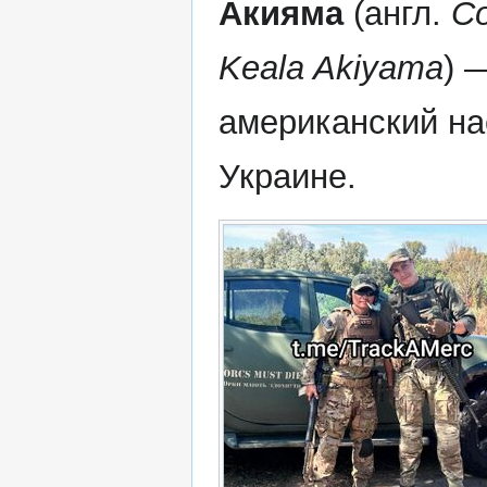
Акияма
(англ.
C
Keala Akiyama
) 
американский на
Украине.