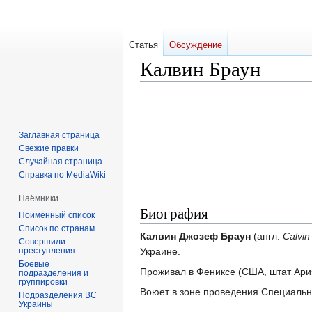
Статья
Обсуждение
Калвин Браун
Перейти
Перейти
к
к
навигации
поиску
Заглавная страница
Свежие правки
Случайная страница
Справка по MediaWiki
Наёмники
Биография
Поимённый список
Список по странам
Калвин Джозеф Браун
(англ.
Calvin
Совершили
преступления
Украине.
Боевые
Проживал в Фениксе (США, штат Ари
подразделения и
группировки
Воюет в зоне проведения Специальн
Подразделения ВС
Украины