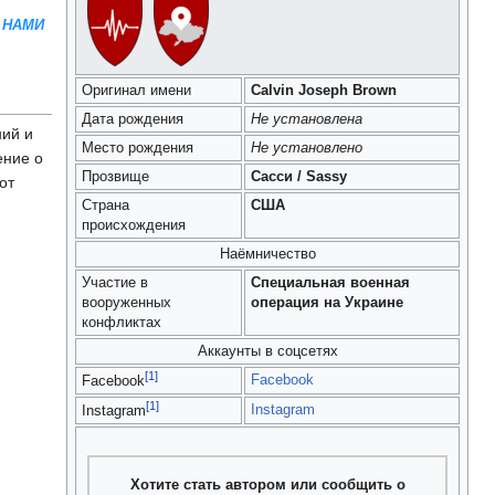
 НАМИ
Оригинал имени
Calvin Joseph Brown
Дата рождения
Не установлена
ий и
Место рождения
Не установлено
ение о
Прозвище
Сасси / Sassy
от
Страна
США
происхождения
Наёмничество
Участие в
Специальная военная
вооруженных
операция на Украине
конфликтах
Аккаунты в соцсетях
[1]
Facebook
Facebook
[1]
Instagram
Instagram
Хотите стать автором или сообщить о