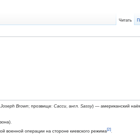
Читать
П
 Joseph Brown
; прозвище:
Сасси
, англ.
Sassy
) — американский наё
зона).
[2]
ой военной операции на стороне киевского режима
.