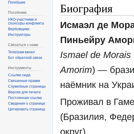
Погибшие
Биография
Пособники
Исмаэл де Мор
спонсоры конфликта
‏‎Вербовщики
Инструкторы
Пиньейру Амор
Связаться с нами
Ismael de Morais 
Телеграм канал
Бот обратной связи
Amorim
) — браз
Инструменты
Ссылки сюда
Связанные правки
наёмник на Укра
Служебные страницы
Версия для печати
Постоянная ссылка
Проживал в Гам
Сведения о странице
Цитировать страницу
(Бразилия, Фед
округ).