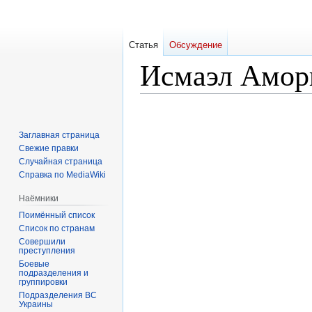
Статья
Обсуждение
Исмаэл Амо
Перейти
Перейти
к
к
Заглавная страница
навигации
поиску
Свежие правки
Случайная страница
Справка по MediaWiki
Наёмники
Поимённый список
Список по странам
Совершили
преступления
Боевые
подразделения и
группировки
Подразделения ВС
Украины