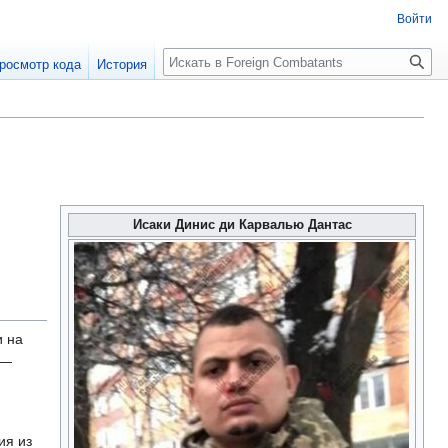
Войти
росмотр кода
История
Исаки Динис ди Карвалью Дантас
 на
 —
ия из