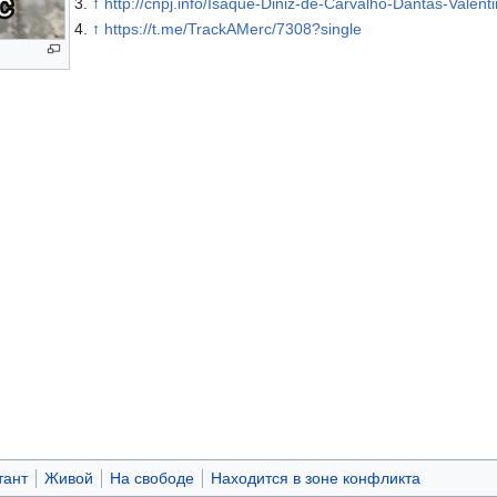
↑
http://cnpj.info/Isaque-Diniz-de-Carvalho-Dantas-Valent
↑
https://t.me/TrackAMerc/7308?single
тант
Живой
На свободе
Находится в зоне конфликта