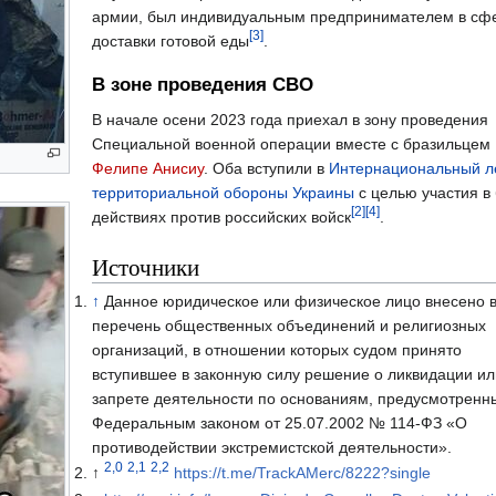
армии, был индивидуальным предпринимателем в сф
[3]
доставки готовой еды
.
В зоне проведения СВО
В начале осени 2023 года приехал в зону проведения
Специальной военной операции вместе с бразильцем
Фелипе Анисиу
. Оба вступили в
Интернациональный л
территориальной обороны Украины
с целью участия в
[2]
[4]
действиях против российских войск
.
Источники
↑
Данное юридическое или физическое лицо внесено 
перечень общественных объединений и религиозных
организаций, в отношении которых судом принято
вступившее в законную силу решение о ликвидации ил
запрете деятельности по основаниям, предусмотренн
Федеральным законом от 25.07.2002 № 114-ФЗ «О
противодействии экстремистской деятельности».
2,0
2,1
2,2
↑
https://t.me/TrackAMerc/8222?single