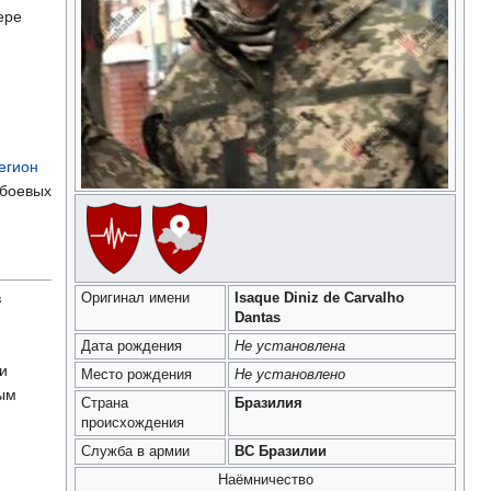
ере
егион
 боевых
в
Оригинал имени
Isaque Diniz de Carvalho
Dantas
Дата рождения
Не установлена
и
Место рождения
Не установлено
ым
Страна
Бразилия
происхождения
Служба в армии
ВС Бразилии
Наёмничество