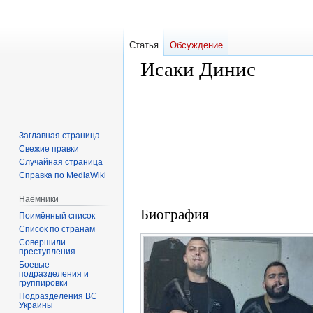
Статья
Обсуждение
Исаки Динис
Перейти
Перейти
к
к
навигации
поиску
Заглавная страница
Свежие правки
Случайная страница
Справка по MediaWiki
Наёмники
Биография
Поимённый список
Список по странам
Совершили
преступления
Боевые
подразделения и
группировки
Подразделения ВС
Украины