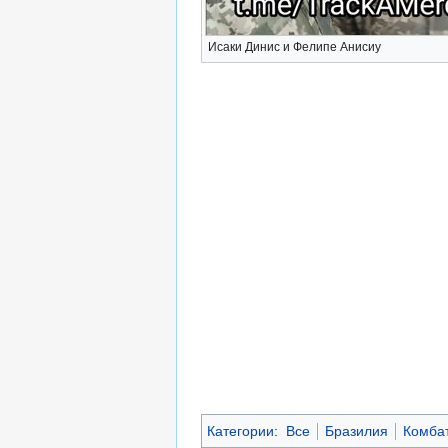
Исаки Динис и Фелипе Анисиу
Категории
:
Все
Бразилия
Комба