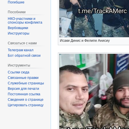
Погибшие
Пособники
спонсоры конфликта
‏‎Вербовщики
Инструкторы
Исаки Динис и Фелипе Анисиу
Связаться с нами
Телеграм канал
Бот обратной связи
Инструменты
Ссылки сюда
Связанные правки
Служебные страницы
Версия для печати
Постоянная ссылка
Сведения о странице
Цитировать страницу