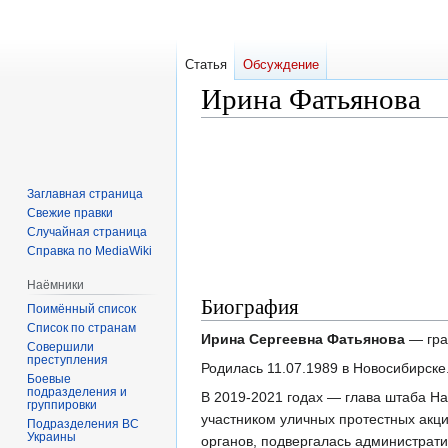
Статья
Обсуждение
Ирина Фатьянова
Перейти
Перейти
к
к
навигации
поиску
Заглавная страница
Свежие правки
Случайная страница
Справка по MediaWiki
Наёмники
Биография
Поимённый список
Список по странам
Ирина Сергеевна Фатьянова
— гра
Совершили
преступления
Родилась 11.07.1989 в Новосибирске
Боевые
подразделения и
В 2019-2021 годах — глава штаба Н
группировки
участником уличных протестных акц
Подразделения ВС
Украины
органов, подвергалась администрат