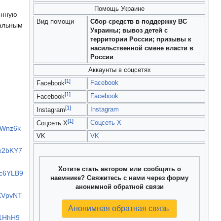
Помощь Украине
онную
Вид помощи
Сбор средств в поддержку ВС
ральным
Украины; вывоз детей с
территории России; призывы к
насильственной смене власти в
России
Аккаунты в соцсетях
[1]
Facebook
Facebook
[1]
Facebook
Facebook
[1]
Instagram
Instagram
[1]
Соцсеть X
Соцсеть X
YWnz6k
VK
VK
Cx2bKY7
Хотите стать автором или сообщить о
kc6YLB9
наемнике? Свяжитесь с нами через форму
анонимной обратной связи
jXVpvNT
Анонимная обратная связь
E1HhH9