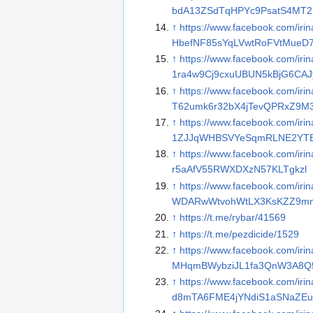
bdA13ZSdTqHPYc9PsatS4MT2
↑
https://www.facebook.com/
HbefNF85sYqLVwtRoFVtMueD7
↑
https://www.facebook.com/i
1ra4w9Cj9cxuUBUN5kBjG6CAJ
↑
https://www.facebook.com/i
T62umk6r32bX4jTevQPRxZ9M3
↑
https://www.facebook.com/
1ZJJqWHBSVYeSqmRLNE2YTE
↑
https://www.facebook.com/i
r5aAfV55RWXDXzN57KLTgkzl
↑
https://www.facebook.com/
WDARwWtvohWtLX3KsKZZ9mm
↑
https://t.me/rybar/41569
↑
https://t.me/pezdicide/1529
↑
https://www.facebook.com/i
MHqmBWybziJL1fa3QnW3A8Q5
↑
https://www.facebook.com/i
d8mTA6FME4jYNdiS1aSNaZEu