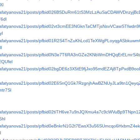
Xl
irinafatyanova21/posts/pfbid026BSDuRm61tS3MzLzAuSaCDAWVDnzyjB
6dl
rinafatyanova21/posts/pfbid02vt3cmEE3NGknTaCMTjsNsvVCawSTfwdn
yl
rinafatyanova21/posts/pfbid01R2S4TnZuKhLcd1TeXWgPLoyqgASbkuwm
l
irinafatyanova21/posts/pfbid0N3e7T6RA3nGZe2KNbWmDHQqErELmrS4
QUfel
rinafatyanova21/posts/pfbid02bgDE6z3X5tE9fjJxo95mdEZAj8TpPxdB9o
irinafatyanova21/posts/pfbid02E6SnQ1Gk7RzgnjhAwBZNUyJLa9tn1Qe
tr7Sl
rinafatyanova21/posts/pfbid02tiTH6ve7u9nJQXmu4a7c9cWVuBp9TNpn1
hl
rinafatyanova21/posts/pfbid0eBnkrN1G2t7EwsX3u56SUmcqo6HxbmZ4e
l