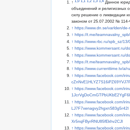
1,0
1,1
1,2
1,3
1,4
↑
Данное юрид
объединений и религиозных о
силу решение о ликвидации и
законом от 25.07.2002 № 114-
↑
https://www.dn.se/varlden/de-
↑
https://t.me/teamnavalny_spb
↑
https://www.rbc.ru/spb_sz/1
↑
https://www.kommersant.ru/d
↑
https://www.kommersant.ru/d
↑
https://t.me/teamnavalny_spb
↑
https://www.currenttime.tv/a/
↑
https://www.facebook.com/i
cZnNvE1HLYZ7S16iPZ69YVJ7F
↑
https://www.facebook.com/i
1JcrVgDoCmGTPbUKbE2YgF6l
↑
https://www.facebook.com/i
LJ7F7xenagvy2hgxnS83g5r42l
↑
https://www.facebook.com/i
Xr5nqFByrRNU85fEkhv2CJl
↑
https://www.facebook.com/i