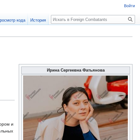
Войти
росмотр кода
История
Ирина Сергеевна Фатьянова
ором и
ельных