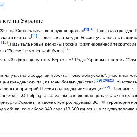
[8]
ю
.
икте на Украине
[9]
[10]
22 года Специальную военную операцию
. Призвала граждан 
[11]
власти в стране
. Призывала граждан России участвовать в акция
]
[15]
. Называла новые регионы России "оккупированной территорие
[17]
ово "Россия" с маленькой буквы
.
естный эфир с депутатом Верховной Рады Украины от партии "Слуг
яла участие в создании проекта "Помогаем уехать", участники кот
[19]
[20]
[21]
ации гражданских лиц из зоны боевых действий
. Участвова
[22]
краины территорий России под видом их эвакуации
. Принимает
аинской НКО Helping to Leave, чья заявленная цель состоит в оказ
итории Украины, а также с контролируемых ВС РФ территорий но
ода объявила о сборе 340 евро (13 600 гривен) на закупку топлива 