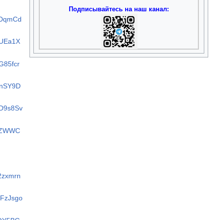
Подписывайтесь на наш канал:
cDqmCd
9UEa1X
G85fcr
tnSY9D
oD9s8Sv
yqZWWC
2zxmrn
kFzJsgo