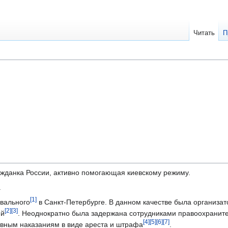
Читать
П
жданка России, активно помогающая киевскому режиму.
.
[1]
авального
в Санкт-Петербурге. В данном качестве была организат
[2]
[3]
ий
. Неоднократно была задержана сотрудниками правоохранит
[4]
[5]
[6]
[7]
ивным наказаниям в виде ареста и штрафа
.