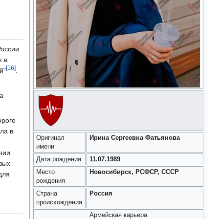
России
х в
[16]
й"
.
а
орого
ла в
Оригинал
Ирина Сергеевна Фатьянова
имени
ании
Дата рождения
11.07.1989
вых
Место
Новосибирск, РСФСР, СССР
для
рождения
Страна
Россия
происхождения
Армейская карьера