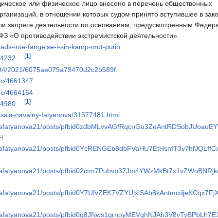
ическое или физическое лицо внесено в перечень общественных
рганизаций, в отношении которых судом принято вступившее в зак
ли запрете деятельности по основаниям, предусмотренным Феде
ФЗ «О противодействии экстремистской деятельности».
rads-inte-fangelse-i-sin-kamp-mot-putin
[1]
/4232
3/04/2021/6075ae079a79470d2c2b589f
oc/4661347
oc/4664164
[1]
/4980
russia-navalny-fatyanova/31577481.html
rinafatyanova21/posts/pfbid0zdbMLvvAGfRqcnGu3ZeAntRDSobJUoauE
l
rinafatyanova21/posts/pfbid0YcRENGEb8dbFVaHU7EtHsnfT3v7hfJQLff
rinafatyanova21/posts/pfbid02ctm7Pubvp37Jm4YWzMkBt7x1vZWoBNRj
rinafatyanova21/posts/pfbid0Y7UfvZEK7VZYUjxiSAb8kAntmcdjeKCqx7F
rinafatyanova21/posts/pfbid0q8JNws1qrnoyMEVghNJAh3V8vTyBPbLh7