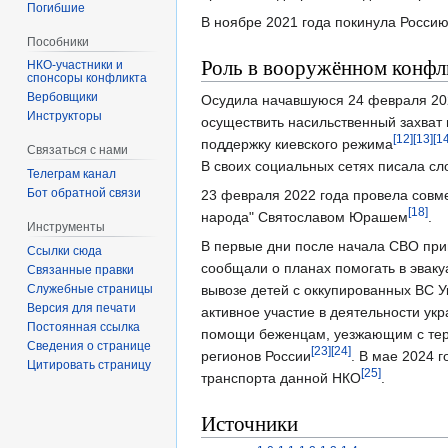
Погибшие
В ноябре 2021 года покинула Росси
Пособники
Роль в вооружённом конфл
спонсоры конфликта
‏‎Вербовщики
Осудила начавшуюся 24 февраля 20
Инструкторы
осуществить насильственный захват 
[12]
[13]
[14
поддержку киевского режима
Связаться с нами
В своих социальных сетях писала сл
Телеграм канал
Бот обратной связи
23 февраля 2022 года провела совм
[18]
народа" Святославом Юрашем
.
Инструменты
В первые дни после начала СВО прин
Ссылки сюда
сообщали о планах помогать в эваку
Связанные правки
Служебные страницы
вывозе детей с оккупированных ВС У
Версия для печати
активное участие в деятельности укр
Постоянная ссылка
помощи беженцам, уезжающим с терр
Сведения о странице
[23]
[24]
регионов России
. В мае 2024 г
Цитировать страницу
[25]
транспорта данной НКО
.
Источники