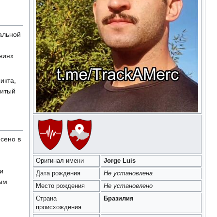
альной
виях
икта,
битый
сено в
Оригинал имени
Jorge Luis
и
Дата рождения
Не установлена
ым
Место рождения
Не установлено
Страна
Бразилия
происхождения