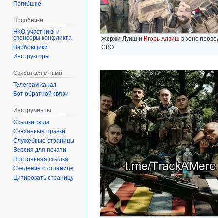
Погибшие
Пособники
спонсоры конфликта
Жоржи Луиш и
Игорь Алвиш
в зоне прове
‏‎Вербовщики
СВО
Инструкторы
Связаться с нами
Телеграм канал
Бот обратной связи
Инструменты
Ссылки сюда
Связанные правки
Служебные страницы
Версия для печати
Постоянная ссылка
Сведения о странице
Цитировать страницу