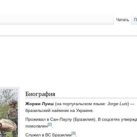
Читать
П
Биография
Жоржи Луиш
(на португальском языке:
Jorge Luis
) —
бразильский наёмник на Украине.
Проживал в Сан-Паулу (Бразилия). В соцсетях утвержд
[2]
помолвлен
.
[3]
Служил в ВС Бразилии
.