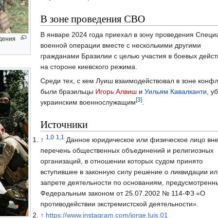
В зоне проведения СВО
В январе 2024 года приехал в зону проведения Специ
дения
военной операции вместе с несколькими другими
гражданами Бразилии с целью участия в боевых дейст
на стороне киевского режима.
Среди тех, с кем Луиш взаимодействовал в зоне конфл
были бразильцы
Игорь Алвиш
и
Уильям Кавалканти
, у
[3]
украинским военнослужащим
.
Источники
1,0
1,1
↑
Данное юридическое или физическое лицо вне
перечень общественных объединений и религиозных
организаций, в отношении которых судом принято
вступившее в законную силу решение о ликвидации ил
запрете деятельности по основаниям, предусмотренн
Федеральным законом от 25.07.2002 № 114-ФЗ «О
противодействии экстремистской деятельности».
↑
https://www.instagram.com/jorge.luis.01