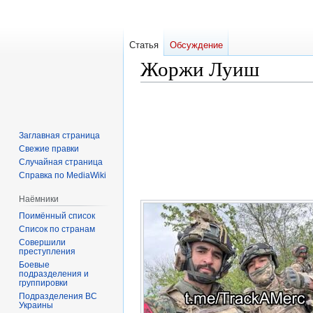
Статья
Обсуждение
Жоржи Луиш
Перейти
Перейти
к
к
навигации
поиску
Заглавная страница
Свежие правки
Случайная страница
Справка по MediaWiki
Наёмники
Поимённый список
Список по странам
Совершили
преступления
Боевые
подразделения и
группировки
Подразделения ВС
Украины