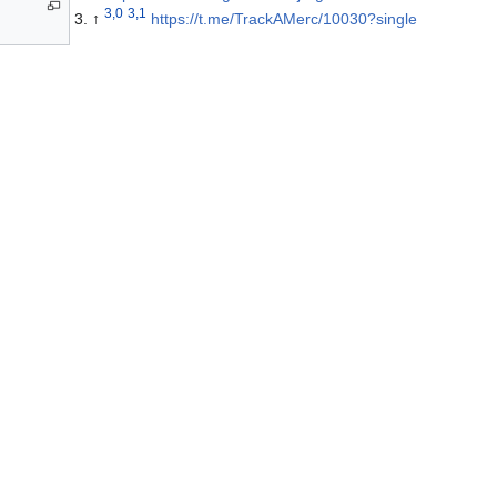
3,0
3,1
↑
https://t.me/TrackAMerc/10030?single