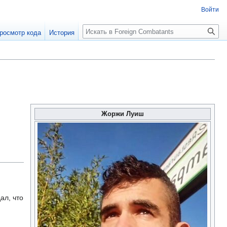
Войти
росмотр кода
История
Жоржи Луиш
ал, что