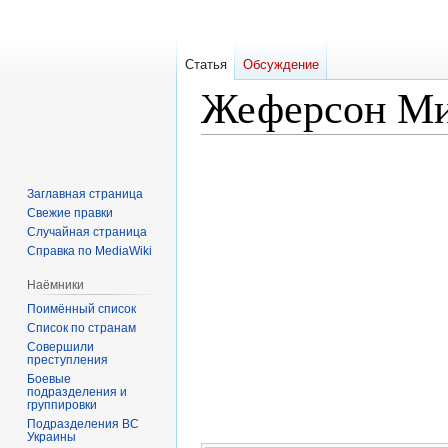
Статья
Обсуждение
Жеферсон М
Перейти
Перейти
к
к
Заглавная страница
навигации
поиску
Свежие правки
Случайная страница
Справка по MediaWiki
Наёмники
Поимённый список
Список по странам
Совершили
преступления
Боевые
подразделения и
группировки
Подразделения ВС
Украины