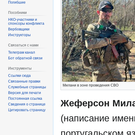
Погибшие
Пособники
спонсоры конфликта
‏‎Вербовщики
Инструкторы
Связаться с нами
Телеграм канал
Бот обратной связи
Инструменты
Ссылки сюда
Связанные правки
Милани в зоне проведения СВО
Служебные страницы
Версия для печати
Постоянная ссылка
Жеферсон Мил
Сведения о странице
Цитировать страницу
(написание имен
португальском я