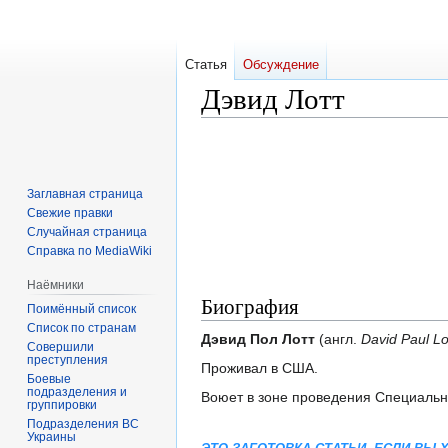
Статья
Обсуждение
Дэвид Лотт
Перейти
Перейти
к
к
навигации
поиску
Заглавная страница
Свежие правки
Случайная страница
Справка по MediaWiki
Наёмники
Биография
Поимённый список
Список по странам
Дэвид Пол Лотт
(англ.
David Paul Lo
Совершили
преступления
Проживал в США.
Боевые
подразделения и
Воюет в зоне проведения Специальн
группировки
Подразделения ВС
Украины