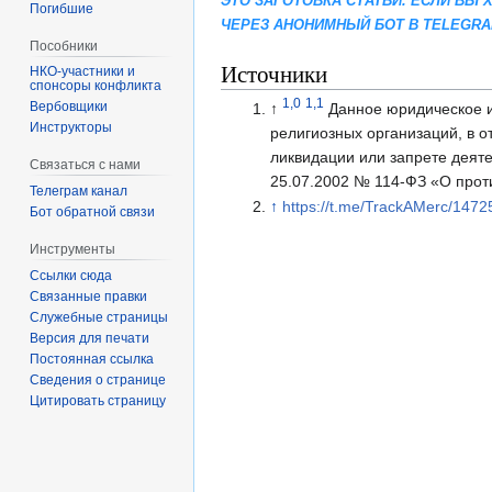
ЭТО ЗАГОТОВКА СТАТЬИ. ЕСЛИ ВЫ
Погибшие
ЧЕРЕЗ АНОНИМНЫЙ БОТ В TELEGR
Пособники
Источники
спонсоры конфликта
1,0
1,1
‏‎Вербовщики
↑
Данное юридическое 
Инструкторы
религиозных организаций, в 
ликвидации или запрете деят
Связаться с нами
25.07.2002 № 114-ФЗ «О прот
Телеграм канал
↑
https://t.me/TrackAMerc/1472
Бот обратной связи
Инструменты
Ссылки сюда
Связанные правки
Служебные страницы
Версия для печати
Постоянная ссылка
Сведения о странице
Цитировать страницу