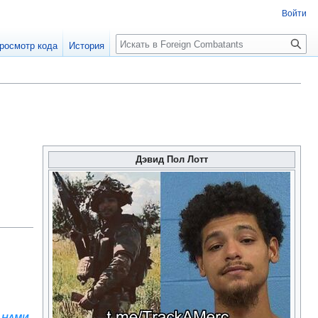
Войти
росмотр кода
История
Дэвид Пол Лотт