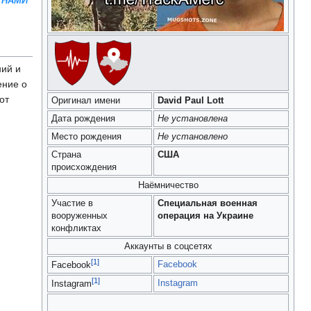
 НАМИ
ий и
ение о
от
Оригинал имени
David Paul Lott
Дата рождения
Не установлена
Место рождения
Не установлено
Страна
США
происхождения
Наёмничество
Участие в
Специальная военная
вооруженных
операция на Украине
конфликтах
Аккаунты в соцсетях
[1]
Facebook
Facebook
[1]
Instagram
Instagram