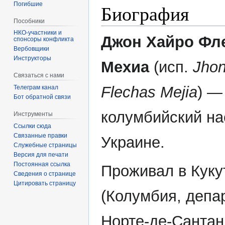
Погибшие
Биография
Пособники
Джон Хайро Фл
спонсоры конфликта
‏‎Вербовщики
Инструкторы
Мехиа
(исп.
Jhon
Связаться с нами
Flechas Mejia
) —
Телеграм канал
Бот обратной связи
колумбийский на
Инструменты
Ссылки сюда
Связанные правки
Украине.
Служебные страницы
Версия для печати
Постоянная ссылка
Проживал в Куку
Сведения о странице
Цитировать страницу
(Колумбия, депа
Норте-де-Сантан