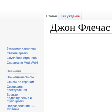
Статья
Обсуждение
Джон Флечас
Перейти
Перейти
к
к
Заглавная страница
навигации
поиску
Свежие правки
Случайная страница
Справка по MediaWiki
Наёмники
Поимённый список
Список по странам
Совершили
преступления
Боевые
подразделения и
группировки
Подразделения ВС
Украины