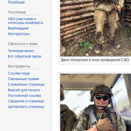
Погибшие
Пособники
спонсоры конфликта
‏‎Вербовщики
Инструкторы
Связаться с нами
Телеграм канал
Бот обратной связи
Джон Уизерспун в зоне проведения СВО
Инструменты
Ссылки сюда
Связанные правки
Служебные страницы
Версия для печати
Постоянная ссылка
Сведения о странице
Цитировать страницу