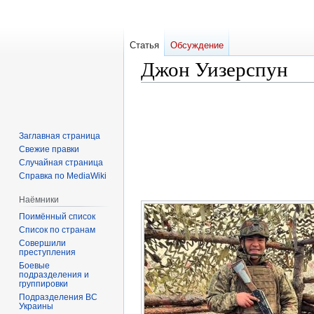
Статья
Обсуждение
Джон Уизерспун
Перейти
Перейти
к
к
навигации
поиску
Заглавная страница
Свежие правки
Случайная страница
Справка по MediaWiki
Наёмники
Поимённый список
Список по странам
Совершили
преступления
Боевые
подразделения и
группировки
Подразделения ВС
Украины