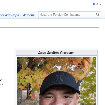
Войти
росмотр кода
История
Джон Джеймс Уизерспун
on
;
ий