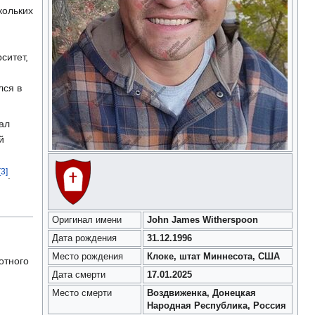
кольких
ситет,
лся в
ал
й
[3]
.
Оригинал имени
John James Witherspoon
Дата рождения
31.12.1996
Место рождения
Клоке, штат Миннесота, США
отного
Дата смерти
17.01.2025
Место смерти
Воздвиженка, Донецкая
Народная Республика, Россия