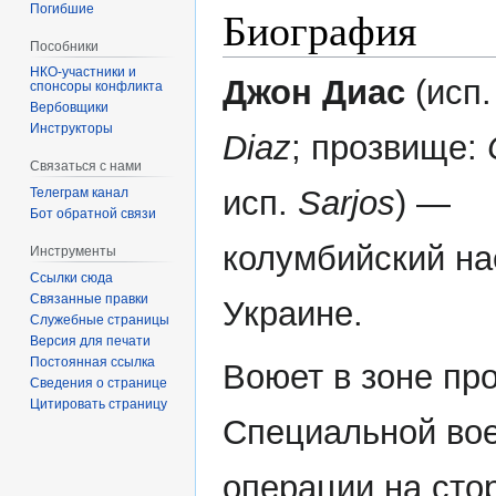
Погибшие
Биография
Пособники
Джон Диас
(исп
спонсоры конфликта
‏‎Вербовщики
Инструкторы
Diaz
; прозвище:
Связаться с нами
исп.
Sarjos
) —
Телеграм канал
Бот обратной связи
колумбийский на
Инструменты
Ссылки сюда
Связанные правки
Украине.
Служебные страницы
Версия для печати
Постоянная ссылка
Воюет в зоне пр
Сведения о странице
Цитировать страницу
Специальной во
операции на сто