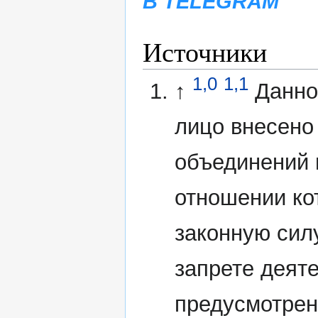
В TELEGRAM
Источники
1,0
1,1
↑
Данно
лицо внесено
объединений 
отношении ко
законную сил
запрете деят
предусмотрен