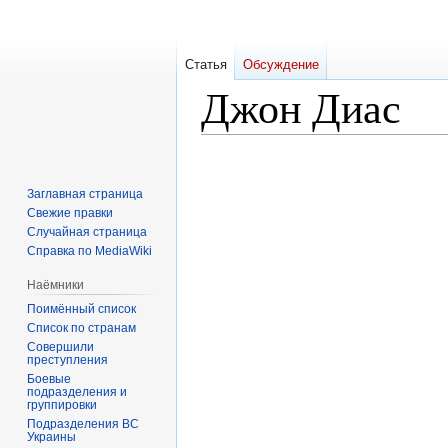
Статья
Обсуждение
Джон Диас
Перейти
Перейти
к
к
Заглавная страница
навигации
поиску
Свежие правки
Случайная страница
Справка по MediaWiki
Наёмники
Поимённый список
Список по странам
Совершили
преступления
Боевые
подразделения и
группировки
Подразделения ВС
Украины