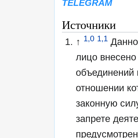
TELEGRAM
Источники
1,0
1,1
↑
Данно
лицо внесено
объединений 
отношении ко
законную сил
запрете деят
предусмотрен