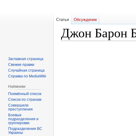
Статья
Обсуждение
Джон Барон 
Перейти
Перейти
к
к
Заглавная страница
навигации
поиску
Свежие правки
Случайная страница
Справка по MediaWiki
Наёмники
Поимённый список
Список по странам
Совершили
преступления
Боевые
подразделения и
группировки
Подразделения ВС
Украины