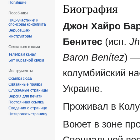
Погибшие
Биография
Пособники
Джон Хайро Ба
спонсоры конфликта
‏‎Вербовщики
Инструкторы
Бенитес
(исп.
Jh
Связаться с нами
Baron Benítez
) —
Телеграм канал
Бот обратной связи
колумбийский на
Инструменты
Ссылки сюда
Связанные правки
Украине.
Служебные страницы
Версия для печати
Постоянная ссылка
Проживал в Колу
Сведения о странице
Цитировать страницу
Воюет в зоне пр
Специальной во