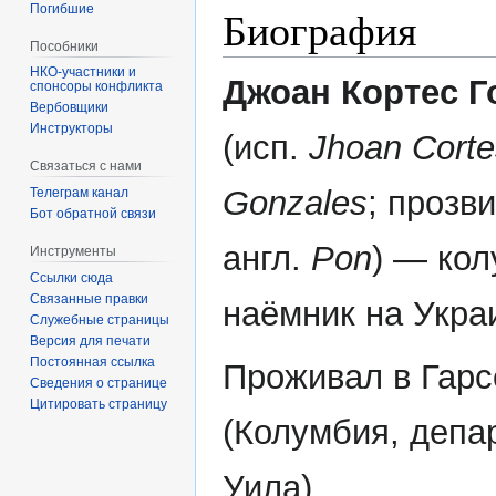
Погибшие
Биография
Пособники
Джоан Кортес Г
спонсоры конфликта
‏‎Вербовщики
Инструкторы
(исп.
Jhoan Corte
Связаться с нами
Gonzales
; прозв
Телеграм канал
Бот обратной связи
англ.
Pon
) — ко
Инструменты
Ссылки сюда
Связанные правки
наёмник на Укра
Служебные страницы
Версия для печати
Постоянная ссылка
Проживал в Гарс
Сведения о странице
Цитировать страницу
(Колумбия, депа
Уила).