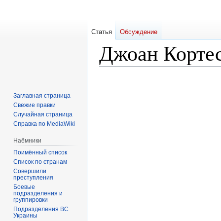
Статья
Обсуждение
Джоан Кортес
Перейти
Перейти
к
к
Заглавная страница
навигации
поиску
Свежие правки
Случайная страница
Справка по MediaWiki
Наёмники
Поимённый список
Список по странам
Совершили
преступления
Боевые
подразделения и
группировки
Подразделения ВС
Украины