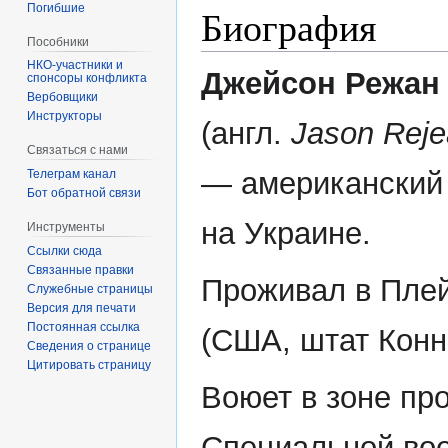
Погибшие
Биография
Пособники
Джейсон Режан 
спонсоры конфликта
‏‎Вербовщики
Инструкторы
(англ.
Jason Reje
Связаться с нами
— американский
Телеграм канал
Бот обратной связи
на Украине.
Инструменты
Ссылки сюда
Связанные правки
Проживал в Пле
Служебные страницы
Версия для печати
Постоянная ссылка
(США, штат Конн
Сведения о странице
Цитировать страницу
Воюет в зоне пр
Специальной во