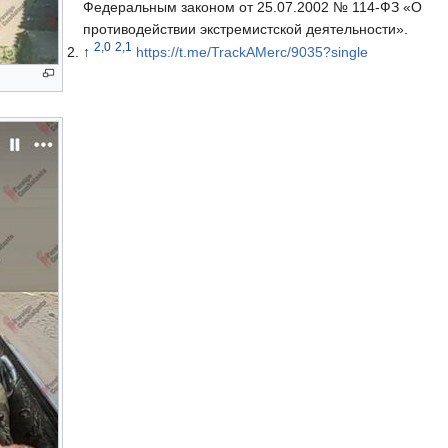
Федеральным законом от 25.07.2002 № 114-ФЗ «О
противодействии экстремистской деятельности».
2,0
2,1
↑
https://t.me/TrackAMerc/9035?single