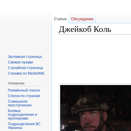
Статья
Обсуждение
Джейкоб Коль
Перейти
Перейти
к
к
навигации
поиску
Заглавная страница
Свежие правки
Случайная страница
Справка по MediaWiki
Наёмники
Поимённый список
Список по странам
Совершили
преступления
Боевые
подразделения и
группировки
Подразделения ВС
Украины