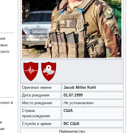
ния
евых
ского
Оригинал имени
Jacob Miller Kohl
Дата рождения
01.07.1999
сено в
Место рождения
Не установлено
Страна
США
происхождения
и
Служба в армии
ВС США
ым
Наёмничество