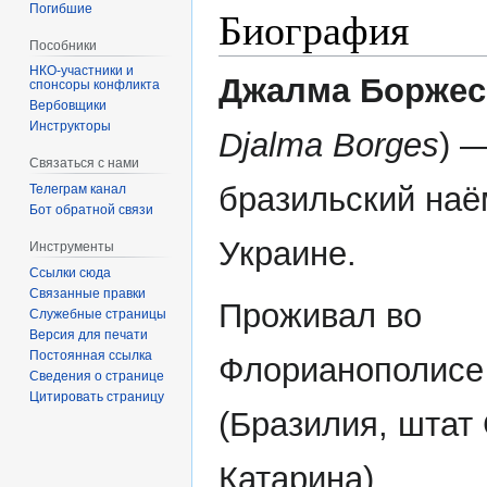
Погибшие
Биография
Пособники
Джалма Боржес
спонсоры конфликта
‏‎Вербовщики
Инструкторы
Djalma Borges
) 
Связаться с нами
бразильский наё
Телеграм канал
Бот обратной связи
Украине.
Инструменты
Ссылки сюда
Связанные правки
Проживал во
Служебные страницы
Версия для печати
Постоянная ссылка
Флорианополисе
Сведения о странице
Цитировать страницу
(Бразилия, штат
Катарина).