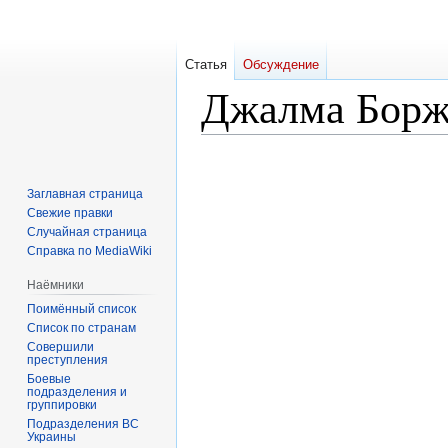
Статья
Обсуждение
Джалма Борж
Перейти
Перейти
к
к
Заглавная страница
навигации
поиску
Свежие правки
Случайная страница
Справка по MediaWiki
Наёмники
Поимённый список
Список по странам
Совершили
преступления
Боевые
подразделения и
группировки
Подразделения ВС
Украины