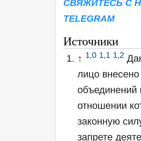
СВЯЖИТЕСЬ С 
TELEGRAM
Источники
1,0
1,1
1,2
↑
Да
лицо внесено
объединений 
отношении ко
законную сил
запрете деят