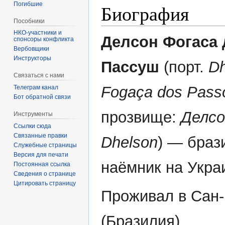
Погибшие
Биография
Пособники
Делсон Фогаса
спонсоры конфликта
‏‎Вербовщики
Инструкторы
Пассуш
(порт.
Dh
Связаться с нами
Fogaça dos Pass
Телеграм канал
Бот обратной связи
прозвище:
Делсо
Инструменты
Ссылки сюда
Связанные правки
Dhelson
) — браз
Служебные страницы
Версия для печати
наёмник на Укра
Постоянная ссылка
Сведения о странице
Цитировать страницу
Проживал в Сан
(Бразилия).