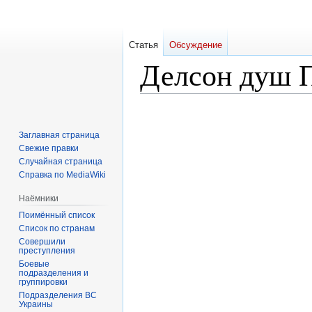
Статья
Обсуждение
Делсон душ 
Перейти
Перейти
к
к
Заглавная страница
навигации
поиску
Свежие правки
Случайная страница
Справка по MediaWiki
Наёмники
Поимённый список
Список по странам
Совершили
преступления
Боевые
подразделения и
группировки
Подразделения ВС
Украины