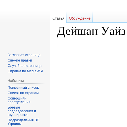
Статья
Обсуждение
Дейшан Уайз
Перейти
Перейти
к
к
Заглавная страница
навигации
поиску
Свежие правки
Случайная страница
Справка по MediaWiki
Наёмники
Поимённый список
Список по странам
Совершили
преступления
Боевые
подразделения и
группировки
Подразделения ВС
Украины