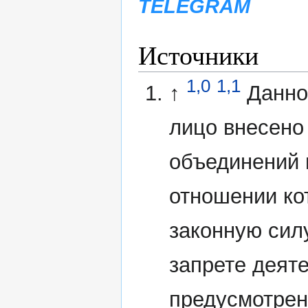
TELEGRAM
Источники
1,0
1,1
↑
Данно
лицо внесено
объединений 
отношении ко
законную сил
запрете деят
предусмотрен