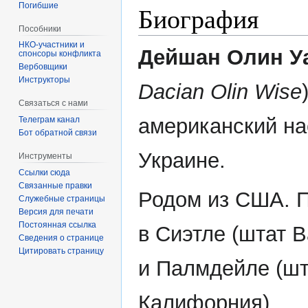
Погибшие
Биография
Пособники
Дейшан Олин У
спонсоры конфликта
‏‎Вербовщики
Инструкторы
Dacian Olin Wise
Связаться с нами
американский на
Телеграм канал
Бот обратной связи
Украине.
Инструменты
Ссылки сюда
Связанные правки
Родом из США. 
Служебные страницы
Версия для печати
Постоянная ссылка
в Сиэтле (штат 
Сведения о странице
Цитировать страницу
и Палмдейле (шт
Калифорния).