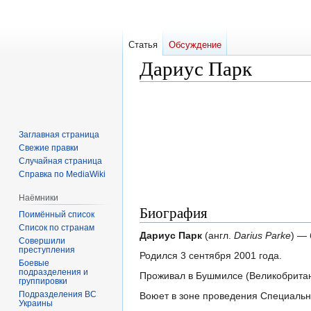
Статья
Обсуждение
Дариус Парк
Перейти
Перейти
к
к
навигации
поиску
Заглавная страница
Свежие правки
Случайная страница
Справка по MediaWiki
Наёмники
Биография
Поимённый список
Список по странам
Дариус Парк
(англ.
Darius Parke
) — 
Совершили
преступления
Родился 3 сентября 2001 года.
Боевые
подразделения и
Проживал в Бушмилсе (Великобритан
группировки
Подразделения ВС
Воюет в зоне проведения Специальн
Украины