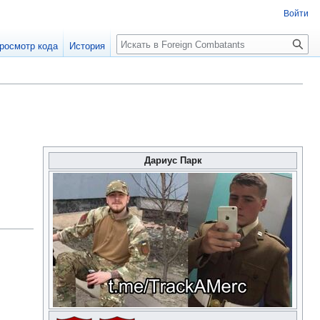
Войти
росмотр кода
История
Дариус Парк