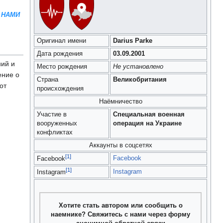
 НАМИ
Оригинал имени
Darius Parke
Дата рождения
03.09.2001
ий и
Место рождения
Не установлено
ение о
Страна
Великобритания
от
происхождения
Наёмничество
Участие в
Специальная военная
вооруженных
операция на Украине
конфликтах
Аккаунты в соцсетях
[1]
Facebook
Facebook
[1]
Instagram
Instagram
Хотите стать автором или сообщить о
наемнике? Свяжитесь с нами через форму