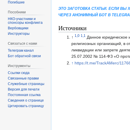
Погибшие
ЭТО ЗАГОТОВКА СТАТЬИ. ЕСЛИ ВЫ
Пособники
ЧЕРЕЗ АНОНИМНЫЙ БОТ В TELEGR
спонсоры конфликта
Источники
‏‎Вербовщики
Инструкторы
1,0
1,1
↑
Данное юридическое 
религиозных организаций, в 
Связаться с нами
ликвидации или запрете деят
Телеграм канал
25.07.2002 № 114-ФЗ «О прот
Бот обратной связи
↑
https://t.me/TrackAMerc/1176
Инструменты
Ссылки сюда
Связанные правки
Служебные страницы
Версия для печати
Постоянная ссылка
Сведения о странице
Цитировать страницу