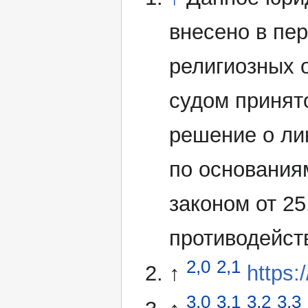
внесено в пе
религиозных 
судом принят
решение о ли
по основания
законом от 2
противодейст
2,0
2,1
↑
https:
3,0
3,1
3,2
3,3