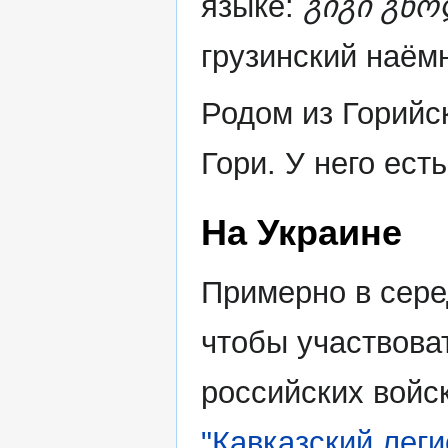
языке:
გიგი გნო
грузинский наём
Родом из Горийск
Гори. У него ест
На Украине
Примерно в сере
чтобы участвова
российских войс
"Кавказский леги