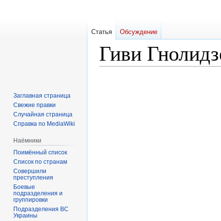
Статья
Обсуждение
Гиви Гнолидз
Перейти
Перейти
к
к
Заглавная страница
навигации
поиску
Свежие правки
Случайная страница
Справка по MediaWiki
Наёмники
Поимённый список
Список по странам
Совершили
преступления
Боевые
подразделения и
группировки
Подразделения ВС
Украины