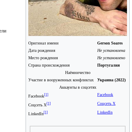
ели
Оригинал имени
Gerson Soares
Дата рождения
Не установлена
Место рождения
Не установлено
Страна происхождения
Португалия
Наёмничество
Участие в вооруженных конфликтах
Украина (2022)
Аккаунты в соцсетях
Facebook
[1]
Facebook
Соцсеть X
[1]
Соцсеть X
LinkedIn
[1]
LinkedIn