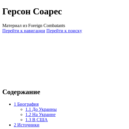
Герсон Соарес
Материал из Foreign Combatants
Перейти к навигации
Перейти к поиску
Содержание
1
Биография
1.1
До Украины
1.2
На Украине
1.3
В США
2
Источники