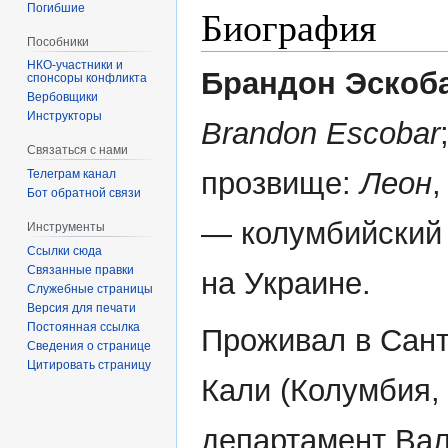
Погибшие
Биография
Пособники
Брандон Эскоб
спонсоры конфликта
‏‎Вербовщики
Инструкторы
Brandon Escobar
Связаться с нами
прозвище:
Леон
,
Телеграм канал
Бот обратной связи
— колумбийский
Инструменты
Ссылки сюда
Связанные правки
на Украине.
Служебные страницы
Версия для печати
Постоянная ссылка
Проживал в Сант
Сведения о странице
Цитировать страницу
Кали (Колумбия,
департамент Вал