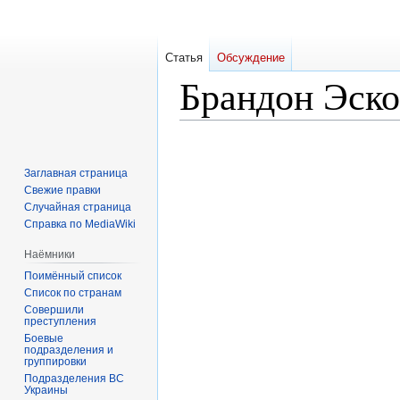
Статья
Обсуждение
Брандон Эско
Перейти
Перейти
к
к
Заглавная страница
навигации
поиску
Свежие правки
Случайная страница
Справка по MediaWiki
Наёмники
Поимённый список
Список по странам
Совершили
преступления
Боевые
подразделения и
группировки
Подразделения ВС
Украины