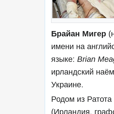
Брайан Мигер
(
имени на англий
языке:
Brian Mea
ирландский наём
Украине.
Родом из Ратота
(Ирландия, графс