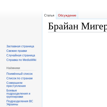
Статья
Обсуждение
Брайан Миге
Перейти
Перейти
к
к
Заглавная страница
навигации
поиску
Свежие правки
Случайная страница
Справка по MediaWiki
Наёмники
Поимённый список
Список по странам
Совершили
преступления
Боевые
подразделения и
группировки
Подразделения ВС
Украины