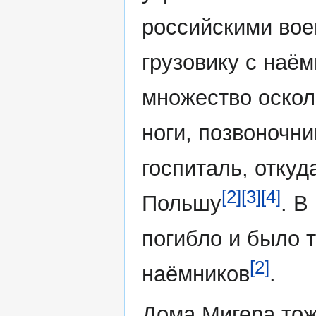
российскими вое
грузовику с наё
множество осколо
ноги, позвоночни
госпиталь, откуд
[2]
[3]
[4]
Польшу
. В
погибло и было 
[2]
наёмников
.
Дома Мигера тож