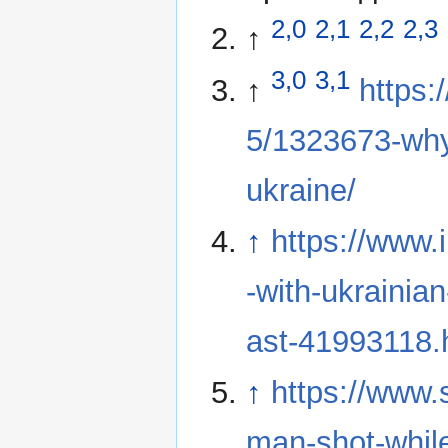
2,0
2,1
2,2
2,3
↑
3,0
3,1
↑
https:
5/1323673-why-t
ukraine/
↑
https://www.
-with-ukrainian
ast-41993118.
↑
https://www.
man-shot-while