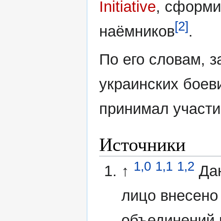
Initiative
, сформи
[2]
наёмников
.
По его словам, 
украинских боев
принимал участи
Источники
1,0
1,1
1,2
↑
Да
лицо внесено
объединений 