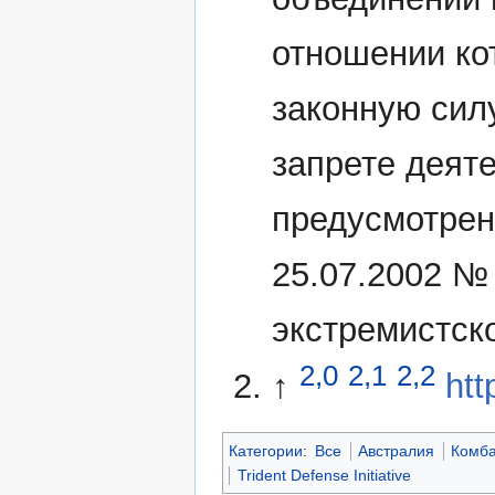
отношении ко
законную сил
запрете деят
предусмотрен
25.07.2002 №
экстремистск
2,0
2,1
2,2
↑
htt
Категории
:
Все
Австралия
Комба
Trident Defense Initiative