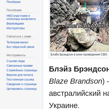
Погибшие
Пособники
спонсоры конфликта
‏‎Вербовщики
Инструкторы
Связаться с нами
Телеграм канал
Бот обратной связи
Блэйз Брэндсон в зоне проведения СВО
Инструменты
Ссылки сюда
Связанные правки
Блэйз Брэндсо
Служебные страницы
Версия для печати
Blaze Brandson
)
Постоянная ссылка
Сведения о странице
Цитировать страницу
австралийский н
Украине.