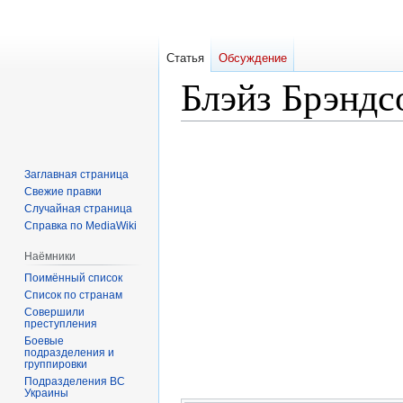
Статья
Обсуждение
Блэйз Брэндс
Перейти
Перейти
к
к
Заглавная страница
навигации
поиску
Свежие правки
Случайная страница
Справка по MediaWiki
Наёмники
Поимённый список
Список по странам
Совершили
преступления
Боевые
подразделения и
группировки
Подразделения ВС
Украины