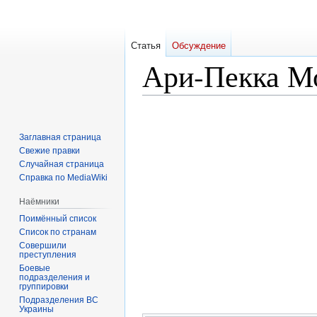
Статья
Обсуждение
Ари-Пекка М
Перейти
Перейти
к
к
Заглавная страница
навигации
поиску
Свежие правки
Случайная страница
Справка по MediaWiki
Наёмники
Поимённый список
Список по странам
Совершили
преступления
Боевые
подразделения и
группировки
Подразделения ВС
Украины