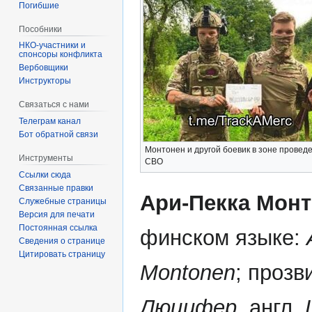
Погибшие
Пособники
спонсоры конфликта
‏‎Вербовщики
Инструкторы
Связаться с нами
Телеграм канал
Бот обратной связи
Монтонен и другой боевик в зоне провед
Инструменты
СВО
Ссылки сюда
Связанные правки
Ари-Пекка Мон
Служебные страницы
Версия для печати
Постоянная ссылка
финском языке:
Сведения о странице
Цитировать страницу
Montonen
; прозв
Люцифер
, англ.