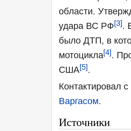
области. Утвержд
[3]
удара ВС РФ
.
было ДТП, в кот
[4]
мотоцикла
. Пр
[5]
США
.
Контактировал 
Варгасом
.
Источники