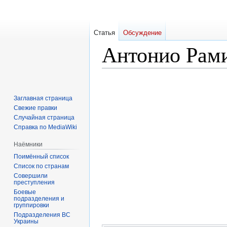
Статья
Обсуждение
Антонио Рам
Перейти
Перейти
к
к
Заглавная страница
навигации
поиску
Свежие правки
Случайная страница
Справка по MediaWiki
Наёмники
Поимённый список
Список по странам
Совершили
преступления
Боевые
подразделения и
группировки
Подразделения ВС
Украины