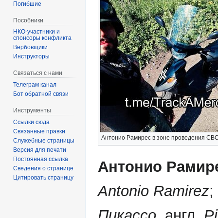
Погибшие
Пособники
спонсоры конфликта
‏‎Вербовщики
Инструкторы
Связаться с нами
Телеграм канал
Бот обратной связи
Инструменты
Ссылки сюда
Связанные правки
Антонио Рамирес в зоне проведения СВ
Служебные страницы
Версия для печати
Постоянная ссылка
Антонио Рамир
Сведения о странице
Цитировать страницу
Antonio Ramirez
;
Пикассо
, англ.
P