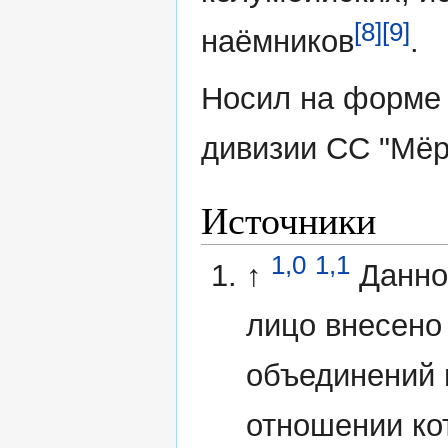
[8]
[9]
наёмников
.
Носил на форме 
дивизии СС "Мёр
Источники
1,0
1,1
↑
Данно
лицо внесено
объединений 
отношении ко