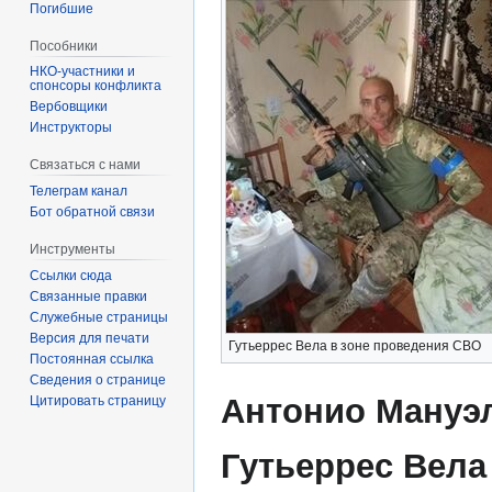
Погибшие
Пособники
спонсоры конфликта
‏‎Вербовщики
Инструкторы
Связаться с нами
Телеграм канал
Бот обратной связи
Инструменты
Ссылки сюда
Связанные правки
Служебные страницы
Версия для печати
Гутьеррес Вела в зоне проведения СВО
Постоянная ссылка
Сведения о странице
Антонио Мануэ
Цитировать страницу
Гутьеррес Вела