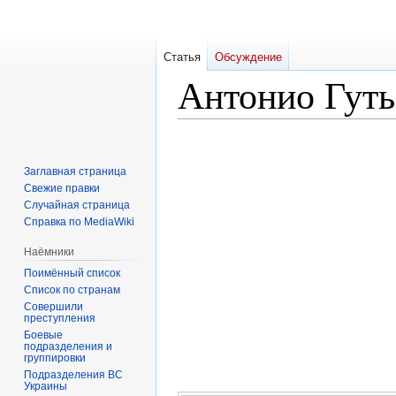
Статья
Обсуждение
Антонио Гуть
Перейти
Перейти
к
к
Заглавная страница
навигации
поиску
Свежие правки
Случайная страница
Справка по MediaWiki
Наёмники
Поимённый список
Список по странам
Совершили
преступления
Боевые
подразделения и
группировки
Подразделения ВС
Украины