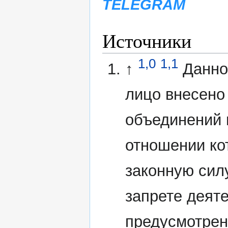
TELEGRAM
Источники
1,0
1,1
↑
Данно
лицо внесено
объединений 
отношении ко
законную сил
запрете деят
предусмотрен