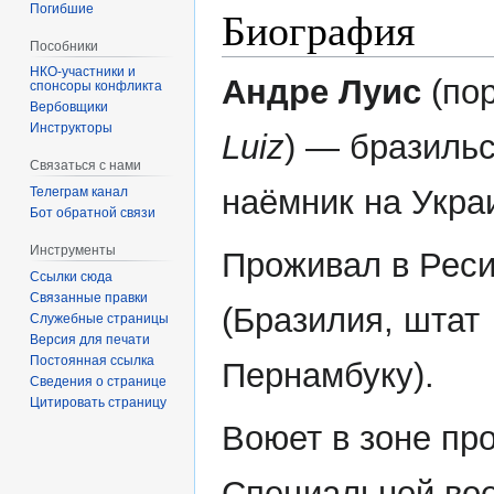
Погибшие
Биография
Пособники
Андре Луис
(пор
спонсоры конфликта
‏‎Вербовщики
Инструкторы
Luiz
) — бразиль
Связаться с нами
наёмник на Укра
Телеграм канал
Бот обратной связи
Инструменты
Проживал в Рес
Ссылки сюда
Связанные правки
(Бразилия, штат
Служебные страницы
Версия для печати
Постоянная ссылка
Пернамбуку).
Сведения о странице
Цитировать страницу
Воюет в зоне пр
Специальной во