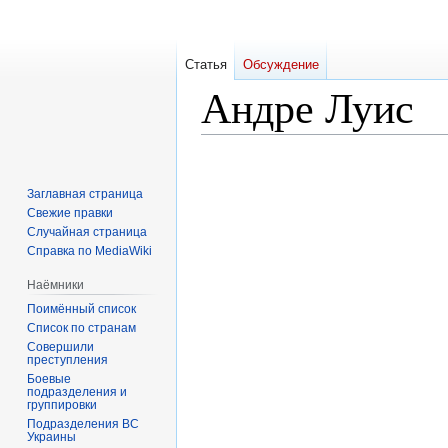
Статья
Обсуждение
Андре Луис
Перейти
Перейти
к
к
Заглавная страница
навигации
поиску
Свежие правки
Случайная страница
Справка по MediaWiki
Наёмники
Поимённый список
Список по странам
Совершили
преступления
Боевые
подразделения и
группировки
Подразделения ВС
Украины