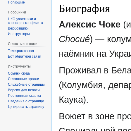
Погибшие
Биография
Пособники
Алексис Чоке
(и
спонсоры конфликта
‏‎Вербовщики
Инструкторы
Chocué
) — колу
Связаться с нами
наёмник на Укра
Телеграм канал
Бот обратной связи
Инструменты
Проживал в Бел
Ссылки сюда
Связанные правки
(Колумбия, депа
Служебные страницы
Версия для печати
Постоянная ссылка
Каука).
Сведения о странице
Цитировать страницу
Воюет в зоне пр
Специальной во