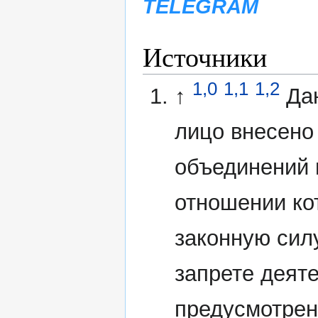
TELEGRAM
Источники
1,0
1,1
1,2
↑
Да
лицо внесено
объединений 
отношении ко
законную сил
запрете деят
предусмотрен