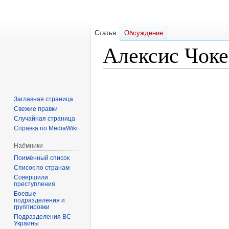
Статья
Обсуждение
Алексис Чоке
Перейти
Перейти
к
к
Заглавная страница
навигации
поиску
Свежие правки
Случайная страница
Справка по MediaWiki
Наёмники
Поимённый список
Список по странам
Совершили
преступления
Боевые
подразделения и
группировки
Подразделения ВС
Украины