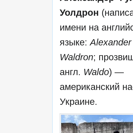
Уолдрон
(напис
имени на англий
языке:
Alexander
Waldron
; прозви
англ.
Waldo
) —
американский на
Украине.