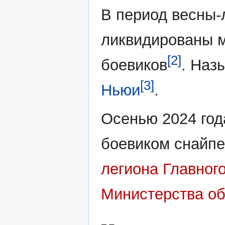
В период весны-л
ликвидированы м
[2]
боевиков
. Наз
[3]
Ньюи
.
Осенью 2024 год
боевиком снайп
легиона Главног
Министерства о