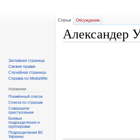
Статья
Обсуждение
Александер 
Перейти
Перейти
к
к
Заглавная страница
навигации
поиску
Свежие правки
Случайная страница
Справка по MediaWiki
Наёмники
Поимённый список
Список по странам
Совершили
преступления
Боевые
подразделения и
группировки
Подразделения ВС
Украины