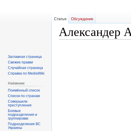
Статья
Обсуждение
Александер 
Перейти
Перейти
к
к
Заглавная страница
навигации
поиску
Свежие правки
Случайная страница
Справка по MediaWiki
Наёмники
Поимённый список
Список по странам
Совершили
преступления
Боевые
подразделения и
группировки
Подразделения ВС
Украины