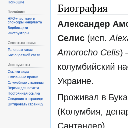
Погибшие
Биография
Пособники
Александер Ам
спонсоры конфликта
‏‎Вербовщики
Инструкторы
Селис
(исп.
Alex
Связаться с нами
Amorocho Celis
)
Телеграм канал
Бот обратной связи
колумбийский на
Инструменты
Ссылки сюда
Связанные правки
Украине.
Служебные страницы
Версия для печати
Постоянная ссылка
Проживал в Бука
Сведения о странице
Цитировать страницу
(Колумбия, депа
Сантандер).