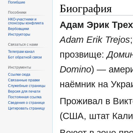
Погибшие
Биография
Пособники
Адам Эрик Трех
спонсоры конфликта
‏‎Вербовщики
Инструкторы
Adam Erik Trejos
;
Связаться с нами
прозвище:
Доми
Телеграм канал
Бот обратной связи
Domino
) — амер
Инструменты
Ссылки сюда
Связанные правки
наёмник на Укра
Служебные страницы
Версия для печати
Постоянная ссылка
Проживал в Вик
Сведения о странице
Цитировать страницу
(США, штат Кали
Воюет в зоне пр