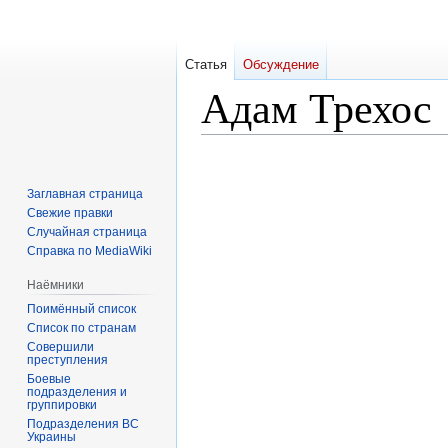
Статья
Обсуждение
Адам Трехос
Перейти
Перейти
к
к
Заглавная страница
навигации
поиску
Свежие правки
Случайная страница
Справка по MediaWiki
Наёмники
Поимённый список
Список по странам
Совершили
преступления
Боевые
подразделения и
группировки
Подразделения ВС
Украины