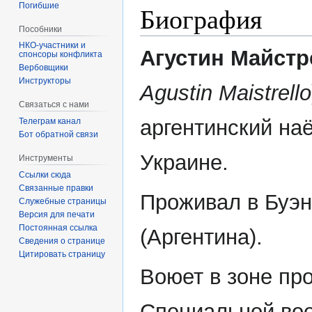
Погибшие
Биография
Пособники
Агустин Майст
спонсоры конфликта
‏‎Вербовщики
Инструкторы
Agustin Maistrello
Связаться с нами
аргентинский на
Телеграм канал
Бот обратной связи
Украине.
Инструменты
Ссылки сюда
Связанные правки
Проживал в Буэн
Служебные страницы
Версия для печати
Постоянная ссылка
(Аргентина).
Сведения о странице
Цитировать страницу
Воюет в зоне пр
Специальной во