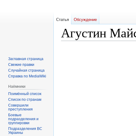
Статья
Обсуждение
Агустин Май
Перейти
Перейти
к
к
Заглавная страница
навигации
поиску
Свежие правки
Случайная страница
Справка по MediaWiki
Наёмники
Поимённый список
Список по странам
Совершили
преступления
Боевые
подразделения и
группировки
Подразделения ВС
Украины