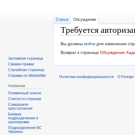
Статья
Обсуждение
Требуется авториза
Перейти
Перейти
Вы должны
войти
для изменения стр
к
к
Возврат к странице
Обсуждение:Хад
навигации
поиску
Заглавная страница
Свежие правки
Случайная страница
Справка по MediaWiki
Политика конфиденциальности
О Foreign
Наёмники
Поимённый список
Список по странам
Совершили
преступления
Боевые
подразделения и
группировки
Подразделения ВС
Украины