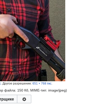
с
.
Другое разрешение:
651 × 768 пкс
.
мер файла: 150 Кб, MIME-тип:
image/jpeg
)
трщике