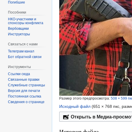
Погибшие
Пособники
спонсоры конфликта
‏‎Вербовщики
Инструкторы
Связаться с нами
Телеграм канал
Бот обратной связи
Инструменты
Ссылки сюда
Связанные правки
Служебные страницы
Версия для печати
Постоянная ссылка
Размер этого предпросмотра:
508 × 599 пк
Сведения о странице
Исходный файл
‎
(651 × 768 пкс, раз
Открыть в Медиа-просмо
История файла