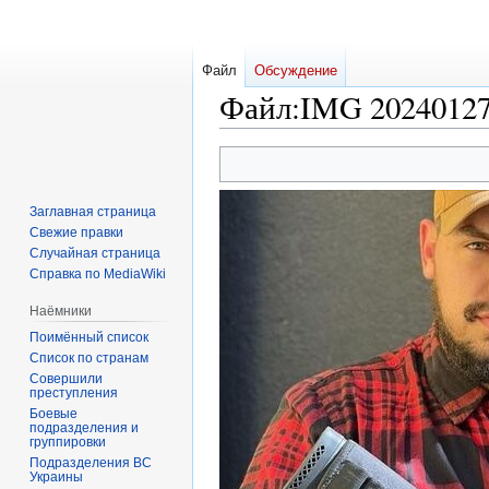
Файл
Обсуждение
Файл
:
IMG 20240127
Перейти
Перейти
к
к
навигации
поиску
Заглавная страница
Свежие правки
Случайная страница
Справка по MediaWiki
Наёмники
Поимённый список
Список по странам
Совершили
преступления
Боевые
подразделения и
группировки
Подразделения ВС
Украины