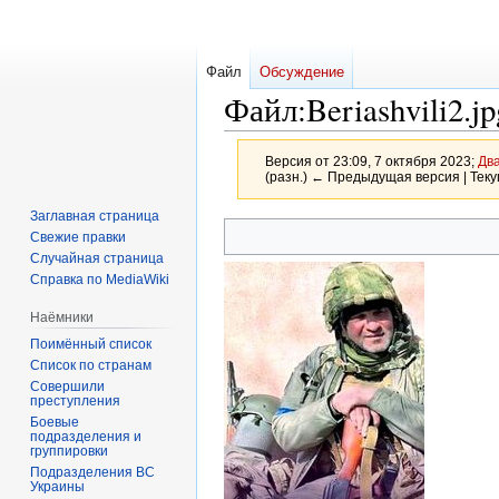
Файл
Обсуждение
Файл
:
Beriashvili2.jp
Версия от 23:09, 7 октября 2023;
Дв
(разн.) ← Предыдущая версия | Теку
Заглавная страница
Перейти
Перейти
Свежие правки
к
к
Случайная страница
навигации
поиску
Справка по MediaWiki
Наёмники
Поимённый список
Список по странам
Совершили
преступления
Боевые
подразделения и
группировки
Подразделения ВС
Украины