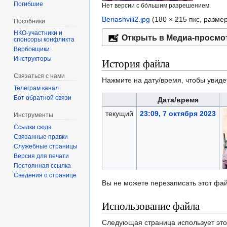
Погибшие
Нет версии с бо́льшим разрешением.
Beriashvili2.jpg
‎
(180 × 215 пкс, разме
Пособники
Открыть в Медиа-просмо
спонсоры конфликта
‏‎Вербовщики
Инструкторы
История файла
Связаться с нами
Нажмите на дату/время, чтобы увиде
Телеграм канал
Бот обратной связи
Дата/время
текущий
23:09, 7 октября 2023
Инструменты
Ссылки сюда
Связанные правки
Служебные страницы
Версия для печати
Постоянная ссылка
Сведения о странице
Вы не можете перезаписать этот фай
Использование файла
Следующая страница использует это