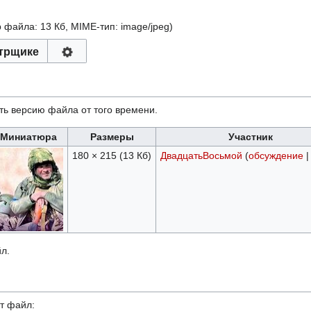
р файла: 13 Кб, MIME-тип:
image/jpeg
)
трщике
ть версию файла от того времени.
Миниатюра
Размеры
Участник
180 × 215
(13 Кб)
ДвадцатьВосьмой
(
обсуждение
л.
т файл: