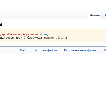
Читать
П
g
адцатьВосьмой
(
обсуждение
|
вклад
)
щая версия (разн.) | Следующая версия → (разн.)
Файл
История файла
Использование файла
М