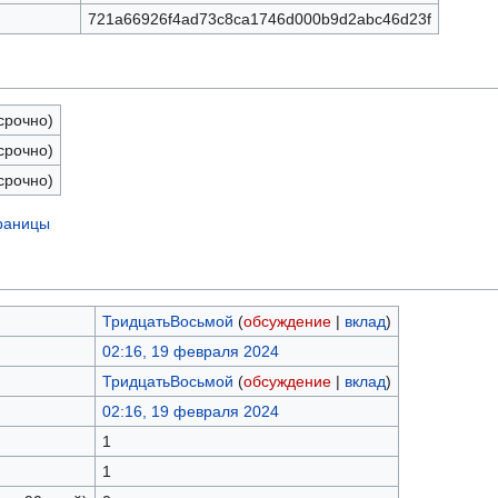
721a66926f4ad73c8ca1746d000b9d2abc46d23f
срочно)
срочно)
срочно)
траницы
ТридцатьВосьмой
(
обсуждение
|
вклад
)
02:16, 19 февраля 2024
ТридцатьВосьмой
(
обсуждение
|
вклад
)
02:16, 19 февраля 2024
1
1