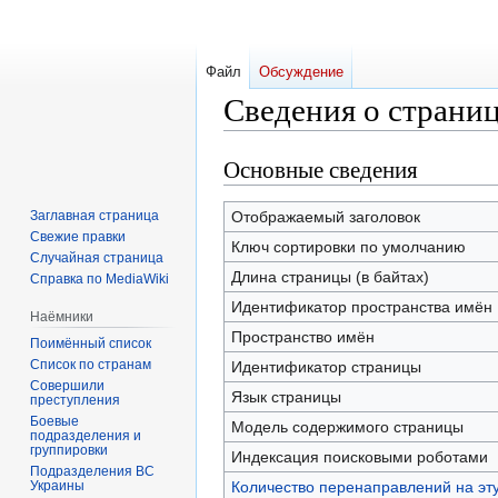
Файл
Обсуждение
Сведения о страни
Основные сведения
Перейти
Перейти
к
к
навигации
поиску
Заглавная страница
Отображаемый заголовок
Свежие правки
Ключ сортировки по умолчанию
Случайная страница
Длина страницы (в байтах)
Справка по MediaWiki
Идентификатор пространства имён
Наёмники
Пространство имён
Поимённый список
Список по странам
Идентификатор страницы
Совершили
Язык страницы
преступления
Боевые
Модель содержимого страницы
подразделения и
группировки
Индексация поисковыми роботами
Подразделения ВС
Украины
Количество перенаправлений на эт