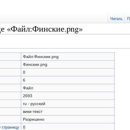
Читать
П
це «Файл:Финские.png»
Файл:Финские.png
Финские.png
0
6
Файл
2693
ru - русский
вики-текст
Разрешено
у страницу
0