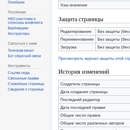
Погибшие
Хэш-значение
Пособники
Защита страницы
спонсоры конфликта
‏‎Вербовщики
Редактирование
Без защиты (бес
Инструкторы
Переименование
Без защиты (бес
Связаться с нами
Загрузка
Без защиты (бес
Телеграм канал
Бот обратной связи
Просмотреть журнал защиты этой с
Инструменты
История изменений
Ссылки сюда
Связанные правки
Создатель страницы
Служебные страницы
Сведения о странице
Дата создания страницы
Последний редактор
Дата последней правки
Общее число правок
Общее число различных авторов