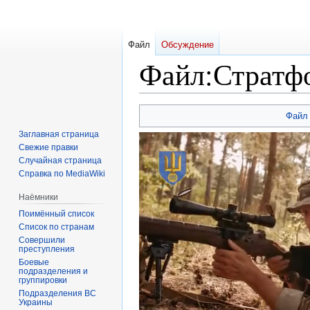
Файл
Обсуждение
Файл
:
Стратфо
Перейти
Перейти
Файл
к
к
Заглавная страница
навигации
поиску
Свежие правки
Случайная страница
Справка по MediaWiki
Наёмники
Поимённый список
Список по странам
Совершили
преступления
Боевые
подразделения и
группировки
Подразделения ВС
Украины