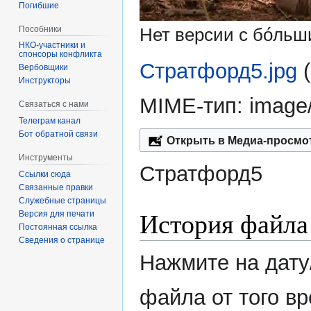
Погибшие
Пособники
Нет версии с бо́ль
спонсоры конфликта
Стратфорд5.jpg
‎
‏‎Вербовщики
Инструкторы
MIME-тип:
image
Связаться с нами
Телеграм канал
Бот обратной связи
Открыть в Медиа-просмо
Инструменты
Стратфорд5
Ссылки сюда
Связанные правки
Служебные страницы
История файла
Версия для печати
Постоянная ссылка
Сведения о странице
Нажмите на дату
файла от того в