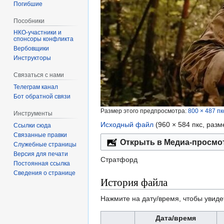
Погибшие
Пособники
спонсоры конфликта
‏‎Вербовщики
Инструкторы
Связаться с нами
Телеграм канал
Бот обратной связи
Размер этого предпросмотра:
800 × 487 пк
Инструменты
Исходный файл
‎
(960 × 584 пкс, раз
Ссылки сюда
Связанные правки
Открыть в Медиа-просмо
Служебные страницы
Версия для печати
Стратфорд
Постоянная ссылка
Сведения о странице
История файла
Нажмите на дату/время, чтобы увиде
Дата/время