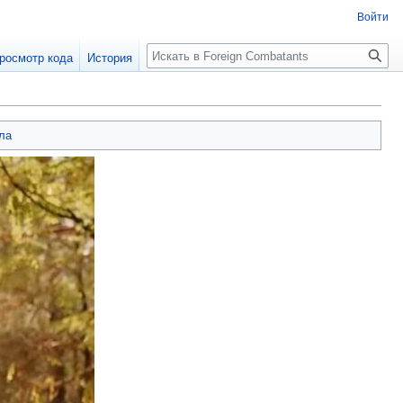
Войти
росмотр кода
История
ла