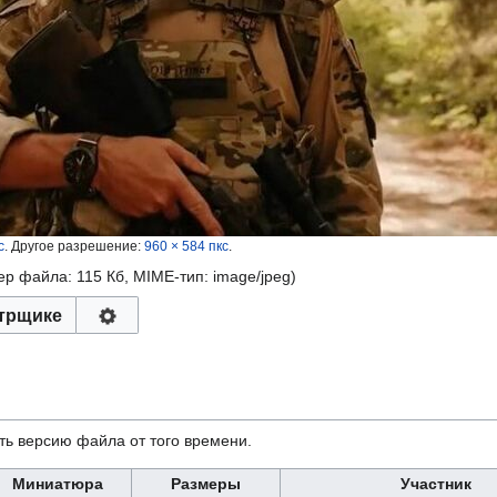
с
.
Другое разрешение:
960 × 584 пкс
.
мер файла: 115 Кб, MIME-тип:
image/jpeg
)
трщике
ть версию файла от того времени.
Миниатюра
Размеры
Участник