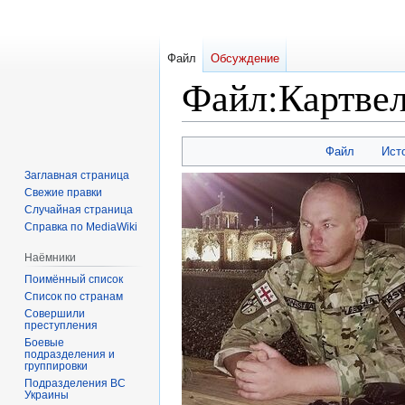
Файл
Обсуждение
Файл
:
Картве
Перейти
Перейти
Файл
Ист
к
к
Заглавная страница
навигации
поиску
Свежие правки
Случайная страница
Справка по MediaWiki
Наёмники
Поимённый список
Список по странам
Совершили
преступления
Боевые
подразделения и
группировки
Подразделения ВС
Украины