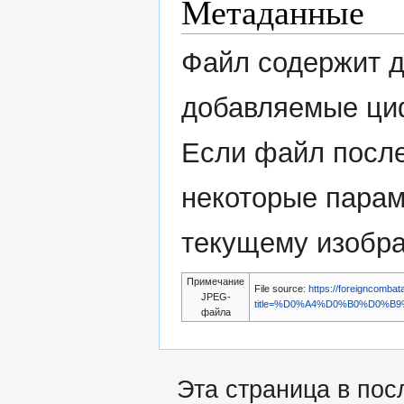
Метаданные
Файл содержит 
добавляемые ци
Если файл после
некоторые парам
текущему изобр
Примечание
File source:
https://foreigncombat
JPEG-
title=%D0%A4%D0%B0%D0%
файла
Эта страница в пос