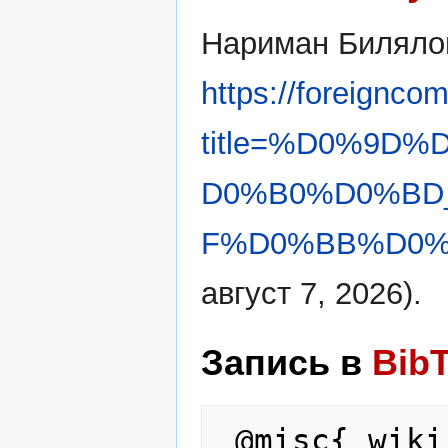
Нариман Биляло
https://foreignco
title=%D0%9
D0%B0%D0%BD
F%D0%BB%D0%B
август 7, 2026).
Запись в
Bib
 @misc{ wiki:xxx,
