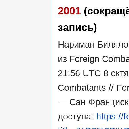
2001
(сокращ
запись)
Нариман Билялов
из Foreign Comba
21:56 UTC 8 октя
Combatants // Fo
— Сан-Франциск
доступа:
https://