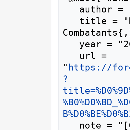
   author = "Foreign Combatants",

   title = "Нариман Билялов --- Foreign 
Combatants{,
   year = "2023",

   url = 
"
https://for
?
title=%D0%9D
%B0%D0%BD_%D
B%D0%BE%D0%B
   note = "[Online; accessed 7-