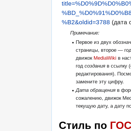
title=%D0%9D%D0%
%BD_%D0%91%D0%B
%B2&oldid=3788
(дата 
Примечание:
Первое из двух обозна
страницы, второе — го
движок
MediaWiki
в нас
год
создания
в ссылку (
редактирования). Посм
замените эту цифру.
Дата обращения
в фор
сожалению, движок Med
текущую дату, а дату п
Стиль по
ГОС