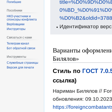
title=%D0%9D%D
Погибшие
0%BD_%D0%91%D
Пособники
%D0%B2&oldid=378
спонсоры конфликта
‏‎Вербовщики
Идентификатор верс
Инструкторы
Связаться с нами
Телеграм канал
Варианты оформлени
Бот обратной связи
Билялов»
Инструменты
Служебные страницы
Версия для печати
Стиль по
ГОСТ 7.0
ссылка)
Нариман Билялов // For
обновления: 09.10.2023
https://foreigncombatant