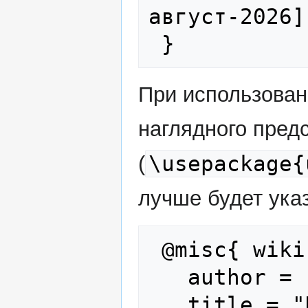
август-2026]"
При использова
наглядного пред
\usepackage{
(
лучше будет указ
 @misc{ wiki:xxx,

   author = "Foreign Combatants",

   title = "Нариман Билялов --- Foreign 