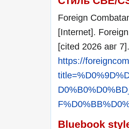
Стиль CBE/C
Foreign Combatan
[Internet]. Forei
[cited 2026 авг 7]
https://foreignco
title=%D0%9
D0%B0%D0%BD
F%D0%BB%D0%B
Bluebook styl