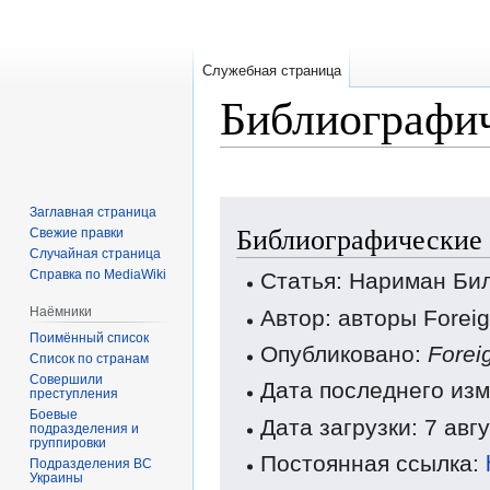
Служебная страница
Библиографич
Перейти
Перейти
Заглавная страница
Библиографические 
к
к
Свежие правки
Случайная страница
навигации
поиску
Справка по MediaWiki
Статья: Нариман Би
Наёмники
Автор: авторы Forei
Поимённый список
Опубликовано:
Forei
Список по странам
Совершили
Дата последнего изм
преступления
Боевые
Дата загрузки: 7 авг
подразделения и
группировки
Постоянная ссылка:
Подразделения ВС
Украины