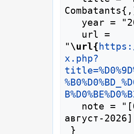
Combatants{,
   year = "2023",

   url = 
"
\url{
https:
x.php?
title=%D0%9D
%B0%D0%BD_%D
B%D0%BE%D0%B
   note = "[Online; accessed 7-
август-2026]"