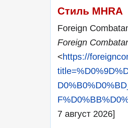
Стиль MHRA
Foreign Combatan
Foreign Combatan
<
https://foreignc
title=%D0%9
D0%B0%D0%BD
F%D0%BB%D0%B
7 август 2026]