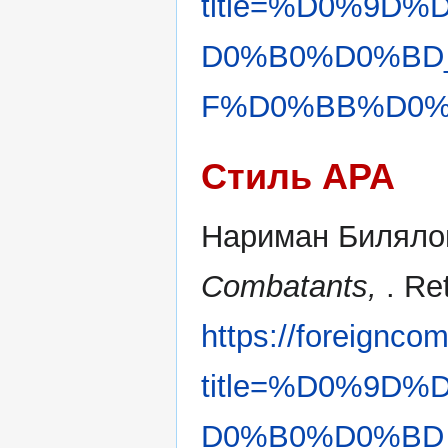
title=%D0%9
D0%B0%D0%BD
F%D0%BB%D0%B
Стиль APA
Нариман Билялов
Combatants,
. Re
https://foreignco
title=%D0%9
D0%B0%D0%BD