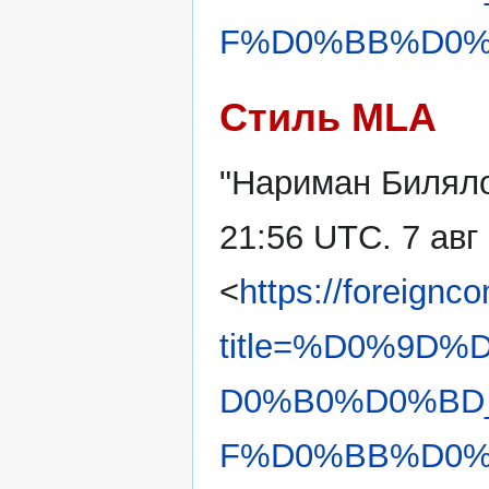
F%D0%BB%D0%B
Стиль MLA
"Нариман Билял
21:56 UTC. 7 авг
<
https://foreignc
title=%D0%9
D0%B0%D0%BD
F%D0%BB%D0%B