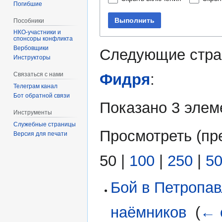
Погибшие
Выполнить
Пособники
спонсоры конфликта
‏‎Вербовщики
Следующие стра
Инструкторы
Фидря
:
Связаться с нами
Телеграм канал
Бот обратной связи
Показано 3 элем
Инструменты
Служебные страницы
Просмотреть (
пр
Версия для печати
50
|
100
|
250
|
5
Бой в Петропав
наёмников
‎
(
← 