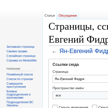
Статья
Обсуждение
Страницы, с
Евгений Фид
Заглавная страница
←
Ян-Евгений Фид
Свежие правки
Случайная страница
Справка по MediaWiki
Перейти
Перейти
Ссылки сюда
к
к
Наёмники
Страница:
навигации
поиску
Поимённый список
Список по странам
Совершили
преступления
Пространство имён:
Боевые
подразделения и
все
группировки
Подразделения ВС
Украины
Скрыть включения
Скрыт