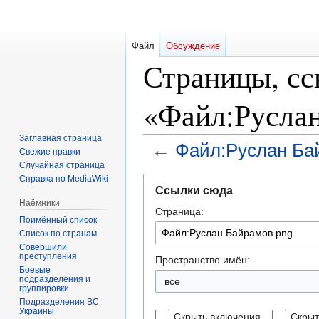
Файл
Обсуждение
Страницы, с
«Файл:Руслан
Заглавная страница
←
Файл:Руслан Ба
Свежие правки
Случайная страница
Справка по MediaWiki
Перейти
Перейти
Ссылки сюда
к
к
Наёмники
Страница:
навигации
поиску
Поимённый список
Список по странам
Совершили
преступления
Пространство имён:
Боевые
подразделения и
все
группировки
Подразделения ВС
Украины
Скрыть включения
Скрыт