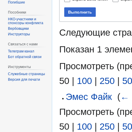
Погибшие
Выполнить
Пособники
спонсоры конфликта
‏‎Вербовщики
Следующие стра
Инструкторы
Связаться с нами
Показан 1 элеме
Телеграм канал
Бот обратной связи
Просмотреть (
пр
Инструменты
Служебные страницы
50
|
100
|
250
|
5
Версия для печати
Эмес Файк
‎
(
← 
Просмотреть (
пр
50
|
100
|
250
|
5