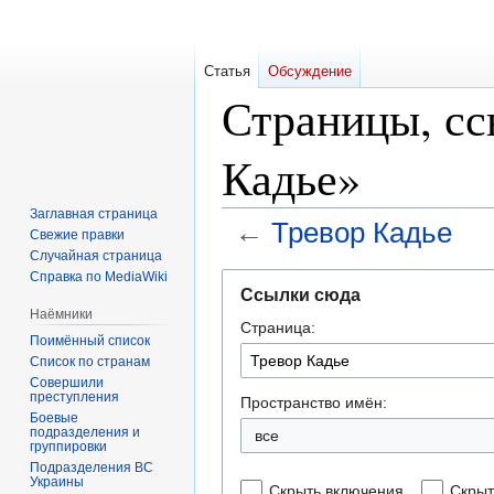
Статья
Обсуждение
Страницы, с
Кадье»
Заглавная страница
←
Тревор Кадье
Свежие правки
Случайная страница
Справка по MediaWiki
Перейти
Перейти
Ссылки сюда
к
к
Наёмники
Страница:
навигации
поиску
Поимённый список
Список по странам
Совершили
преступления
Пространство имён:
Боевые
подразделения и
все
группировки
Подразделения ВС
Украины
Скрыть включения
Скрыт