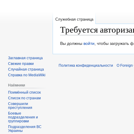
Служебная страница
Требуется авториза
Перейти
Перейти
Вы должны
войти
, чтобы загружать 
к
к
навигации
поиску
Заглавная страница
Свежие правки
Политика конфиденциальности
О Foreign
Случайная страница
Справка по MediaWiki
Наёмники
Поимённый список
Список по странам
Совершили
преступления
Боевые
подразделения и
группировки
Подразделения ВС
Украины